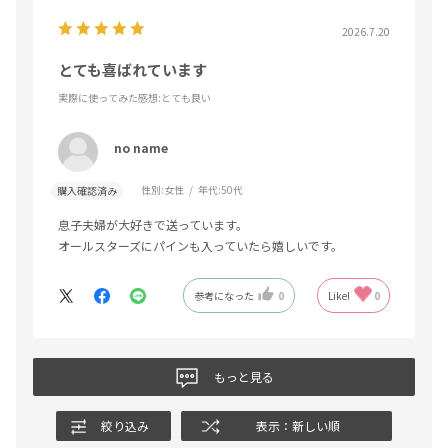
2026.7.20
とても喜ばれています
実際に使ってみた感想
:とても良い
no name
性別:
女性
年代:
50代
購入確認済み
息子夫婦が大好きで送っています。
オールスターズにパインも入っていたら嬉しいです。
参考になった
0
Like!
0
もっと見る
絞り込み
表示：新しい順