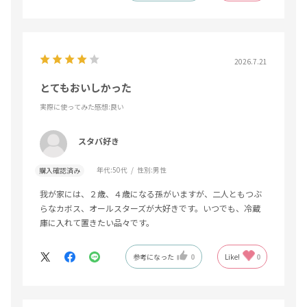
すごく喜んでもらえました。
贈答品として自信を持ってお勧めします‼️
2026.7.21
とてもおいしかった
実際に使ってみた感想
:良い
スタバ好き
年代:
50代
性別:
男性
購入確認済み
我が家には、２歳、４歳になる孫がいますが、二人ともつぶ
らなカボス、オールスターズが大好きです。いつでも、冷蔵
庫に入れて置きたい品々です。
参考になった
0
Like!
0