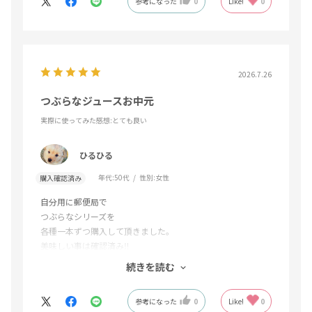
参考になった
0
Like!
0
2026.7.26
つぶらなジュースお中元
実際に使ってみた感想
:とても良い
ひるひる
年代:
50代
性別:
女性
購入確認済み
自分用に郵便局で
つぶらなシリーズを
各種一本ずつ購入して頂きました。
美味しい事は確認済み‼︎
続きを読む
きっちり冷やして飲んで欲しいと伝えて
お中元で送りました。
参考になった
0
Like!
0
量も味もデザインも完璧で