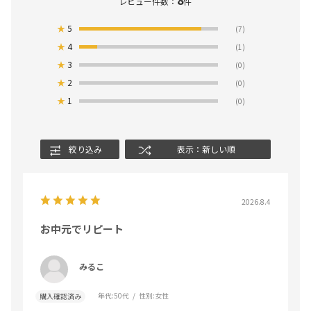
レビュー件数：
件
★
5
(7)
★
4
(1)
★
3
(0)
★
2
(0)
★
1
(0)
絞り込み
表示：新しい順
2026.8.4
お中元でリピート
みるこ
年代:
50代
性別:
女性
購入確認済み