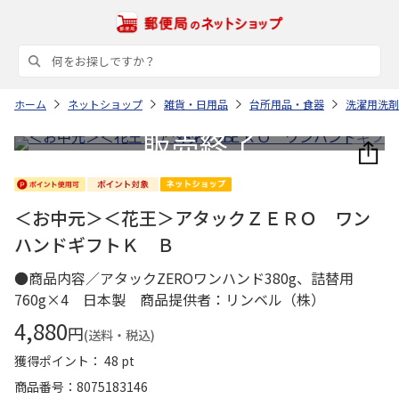
ホーム
ネットショップ
雑貨・日用品
台所用品・食器
洗濯用洗剤
＜お中元＞＜花王＞アタックＺＥＲＯ ワン
ハンドギフトＫ Ｂ
●商品内容／アタックZEROワンハンド380g、詰替用
760g×4 日本製 商品提供者：リンベル（株）
4,880
円
(送料・税込)
獲得ポイント： 48 pt
商品番号
8075183146