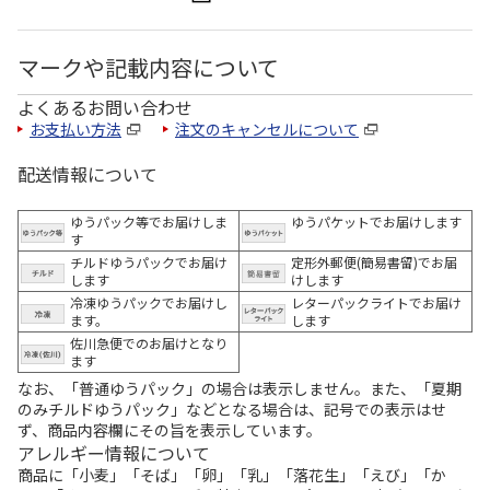
マークや記載内容について
よくあるお問い合わせ
お支払い方法
注文のキャンセルについて
配送情報について
ゆうパック等でお届けしま
ゆうパケットでお届けします
す
チルドゆうパックでお届け
定形外郵便(簡易書留)でお届
します
けします
冷凍ゆうパックでお届けし
レターパックライトでお届け
ます。
します
佐川急便でのお届けとなり
ます
なお、「普通ゆうパック」の場合は表示しません。また、「夏期
のみチルドゆうパック」などとなる場合は、記号での表示はせ
ず、商品内容欄にその旨を表示しています。
アレルギー情報について
商品に「小麦」「そば」「卵」「乳」「落花生」「えび」「か