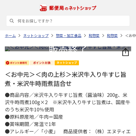
ホーム
ネットショップ
惣菜・加工食品
和惣菜
和惣菜
＜お中
＜お中元＞＜肉の上杉＞米沢牛入り牛すじ旨
煮・米沢牛時雨煮詰合せ
●商品内容／米沢牛入り牛すじ旨煮（醤油味）200g、米
沢牛時雨煮100g×2 ※米沢牛入り牛すじ旨煮は、国産牛
のうち米沢牛10％使用
●原料原産地／牛肉＝国産
●賞味期間／常温で1年
●アレルギー／「小麦」 商品提供者：（株）エヌティエ