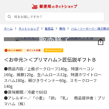
ホーム
ネットショップ
畜産品
豚肉
ハム・ソーセージ・焼き豚ほ
＜お中元＞＜プリマハム＞匠伝説ギフトＢ
●商品内容／上級ポークローフ140g、特選ベーコン
160g、焼豚120g、生ハムロース32g、特選ホワイトロー
スハム180g、絹びきウインナー60g、スモークローフ
140g
●賞味期間／冷蔵で60日
●アレルギー／「小麦」「卵」「乳」 商品提供者：プリ
マハム（株）