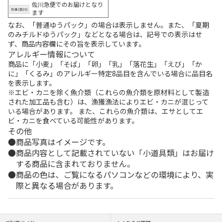
佐川急便でのお届けとなり
ます
なお、「普通ゆうパック」の場合は表示しません。また、「夏期
のみチルドゆうパック」などとなる場合は、記号での表示はせ
ず、商品内容欄にその旨を表示しています。
アレルギー情報について
商品に「小麦」「そば」「卵」「乳」「落花生」「えび」「か
に」「くるみ」のアレルギー特定8品目を含んでいる場合に品目名
を表示します。
※エビ・カニを除く魚介類（これらの魚介類を原材料として製造
された加工品も含む）は、漁獲漁法によりエビ・カニが混じって
いる場合があります。 また、これらの魚介類は、エサとしてエ
ビ・カニを食べている可能性があります。
その他
商品写真はイメージです。
商品内容として記載されていない「小道具類」はお届け
する商品に含まれておりません。
商品の色は、ご覧になるパソコンなどの環境により、実
際と異なる場合があります。