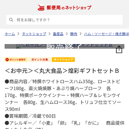
ホーム
ネットショップ
畜産品
豚肉
ハム・ソーセージ・焼き豚ほ
＜お中元＞＜丸大食品＞煌彩ギフトセットＢ
●商品内容／特撰ホワイトロースハム350g、ローストビ
ーフ180g、直火焼焼豚・あぶり焼ハーブローフ 各
170g、特撰ポークウインナー・特撰ハーブ＆レモンウイ
ンナー 各80g、生ハムロース36g、トリュフ仕立てソー
ス90ml
●賞味期間／冷蔵で60日
●アレルギー／「小麦」「卵」「乳」「かに」 商品提供