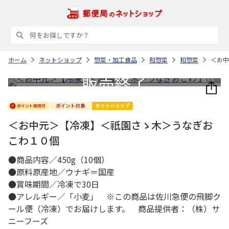
ホーム
ネットショップ
惣菜・加工食品
和惣菜
和惣菜
＜お中
＜お中元＞【冷凍】＜祇園さゝ木＞うなぎお
こわ１０個
●商品内容／450g（10個）
●原料原産地／ウナギ＝国産
●賞味期間／冷凍で30日
●アレルギー／「小麦」 ※この商品は佐川急便の飛脚ク
ール便（冷凍）でお届けします。 商品提供者：（株）サ
ニーフーズ