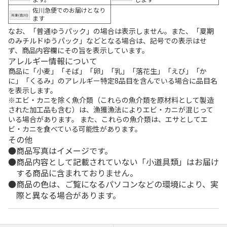
佐川急便でのお届けとなり
ます
なお、「普通ゆうパック」の場合は表示しません。また、「夏期
のみチルドゆうパック」などとなる場合は、記号での表示はせ
ず、商品内容欄にその旨を表示しています。
アレルギー情報について
商品に「小麦」「そば」「卵」「乳」「落花生」「えび」「か
に」「くるみ」のアレルギー特定8品目を含んでいる場合に品目名
を表示します。
※エビ・カニを除く魚介類（これらの魚介類を原材料として製造
された加工品も含む）は、漁獲漁法によりエビ・カニが混じって
いる場合があります。 また、これらの魚介類は、エサとしてエ
ビ・カニを食べている可能性があります。
その他
商品写真はイメージです。
商品内容として記載されていない「小道具類」はお届け
する商品に含まれておりません。
商品の色は、ご覧になるパソコンなどの環境により、実
際と異なる場合があります。