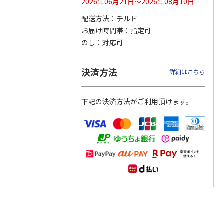
2026年06月21日～2026年08月10日
配送方法
チルド
つぶら
【グリーティング切
【グリーティング切
【のり式】110円普
お届け時間帯
指定可
ーズ
手】ハッピーグリー
手】グリーティング
通切手・千鳥（1シ
ティング（110円）
（シンプル）（110
ート100枚）
のし
対応可
1）
5.0
（2）
円
4.8
…
（11）
4.6
（7）
1,100円
5,500円
11,000円
(送料別)
(送料別)
(送料別)
決済方法
詳細はこちら
下記の決済方法がご利用頂けます。