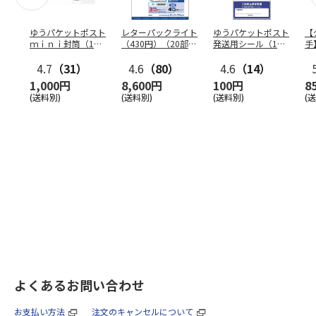
ゆうパケットポスト
レターパックライト
ゆうパケットポスト
【
ｍｉｎｉ封筒（1個
（430円）（20部セ
発送用シール（1個
手
（50枚）セット）
ット）
（20枚）セット）
ン
4.7
（31）
4.6
（80）
4.6
（14）
1,000円
8,600円
100円
8
(送料別)
(送料別)
(送料別)
(
よくあるお問い合わせ
お支払い方法
注文のキャンセルについて