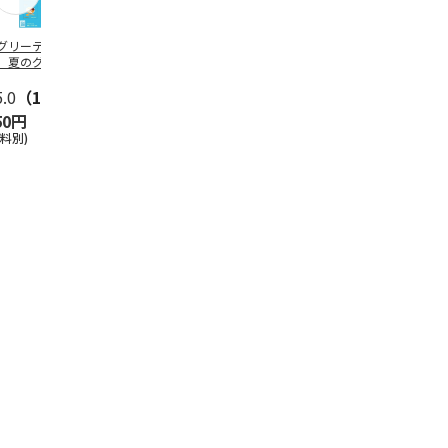
グリーティング切
【グリーティング切
レターパックプラス
＜お中元＞新
】夏のグリーティ
手】夏のグリーティ
（600円）（20部セ
なオールスタ
グ（85円）
ング（110円）
ット）
5.0
（10）
5.0
（17）
4.8
（24）
4.8
（19
50円
1,100円
12,000円
3,780円
送料別)
(送料別)
(送料別)
(送料・税込)