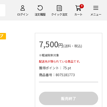
0
ログイン
注文履歴
クイック注文
カート
メニュー
7,500
円
(送料・税込)
※軽減税率対象
配送先が限られている商品です。
獲得ポイント： 75 pt
商品番号
8075181773