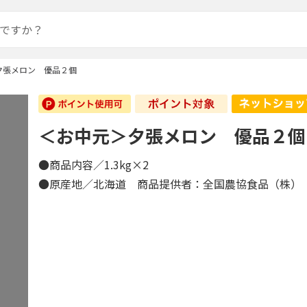
夕張メロン 優品２個
＜お中元＞夕張メロン 優品２個
●商品内容／1.3kg×2
●原産地／北海道 商品提供者：全国農協食品（株）