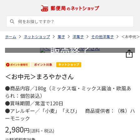
ホーム
ネットショップ
菓子
洋菓子
その他洋菓子
＜お中元＞
＜お中元＞まろやかさん
●商品内容／180g（ミックス塩・ミックス醤油・欧風あ
られ：個包装込）
●賞味期間／常温で120日
●アレルギー／「小麦」「えび」 商品提供者：（株）ハ
ーモニック
2,980
円
(送料・税込)
※軽減税率対象