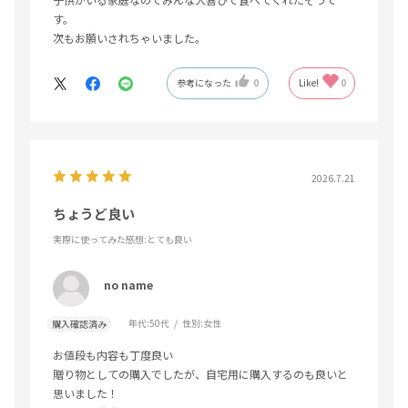
す。
次もお願いされちゃいました。
参考になった
0
Like!
0
2026.7.21
ちょうど良い
実際に使ってみた感想
:とても良い
no name
年代:
50代
性別:
女性
購入確認済み
お値段も内容も丁度良い
贈り物としての購入でしたが、自宅用に購入するのも良いと
思いました！