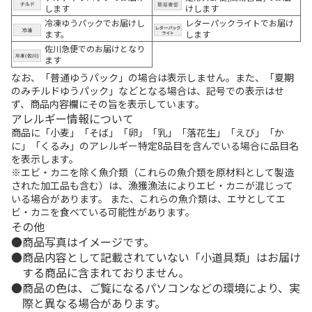
します
けします
冷凍ゆうパックでお届けし
レターパックライトでお届け
ます。
します
佐川急便でのお届けとなり
ます
なお、「普通ゆうパック」の場合は表示しません。また、「夏期
のみチルドゆうパック」などとなる場合は、記号での表示はせ
ず、商品内容欄にその旨を表示しています。
アレルギー情報について
商品に「小麦」「そば」「卵」「乳」「落花生」「えび」「か
に」「くるみ」のアレルギー特定8品目を含んでいる場合に品目名
を表示します。
※エビ・カニを除く魚介類（これらの魚介類を原材料として製造
された加工品も含む）は、漁獲漁法によりエビ・カニが混じって
いる場合があります。 また、これらの魚介類は、エサとしてエ
ビ・カニを食べている可能性があります。
その他
商品写真はイメージです。
商品内容として記載されていない「小道具類」はお届け
する商品に含まれておりません。
商品の色は、ご覧になるパソコンなどの環境により、実
際と異なる場合があります。