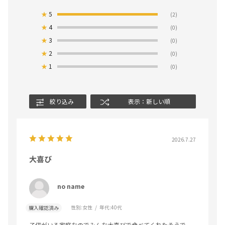
★
5
(2)
★
4
(0)
★
3
(0)
★
2
(0)
★
1
(0)
絞り込み
表示：新しい順
2026.7.27
大喜び
no name
性別:
女性
年代:
40代
購入確認済み
子供がいる家庭なのでみんな大喜びで食べてくれたそうで