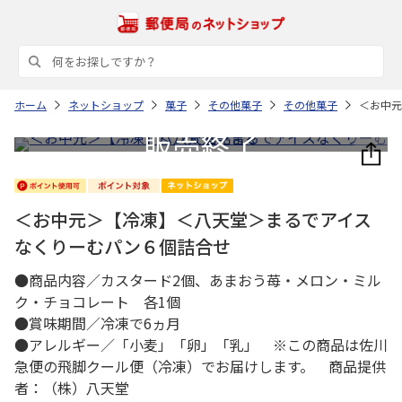
ホーム
ネットショップ
菓子
その他菓子
その他菓子
＜お中元
＜お中元＞【冷凍】＜八天堂＞まるでアイス
なくりーむパン６個詰合せ
●商品内容／カスタード2個、あまおう苺・メロン・ミル
ク・チョコレート 各1個
●賞味期間／冷凍で6ヵ月
●アレルギー／「小麦」「卵」「乳」 ※この商品は佐川
急便の飛脚クール便（冷凍）でお届けします。 商品提供
者：（株）八天堂