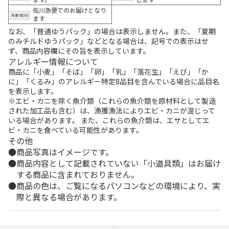
佐川急便でのお届けとなり
ます
なお、「普通ゆうパック」の場合は表示しません。また、「夏期
のみチルドゆうパック」などとなる場合は、記号での表示はせ
ず、商品内容欄にその旨を表示しています。
アレルギー情報について
商品に「小麦」「そば」「卵」「乳」「落花生」「えび」「か
に」「くるみ」のアレルギー特定8品目を含んでいる場合に品目名
を表示します。
※エビ・カニを除く魚介類（これらの魚介類を原材料として製造
された加工品も含む）は、漁獲漁法によりエビ・カニが混じって
いる場合があります。 また、これらの魚介類は、エサとしてエ
ビ・カニを食べている可能性があります。
その他
商品写真はイメージです。
商品内容として記載されていない「小道具類」はお届け
する商品に含まれておりません。
商品の色は、ご覧になるパソコンなどの環境により、実
際と異なる場合があります。