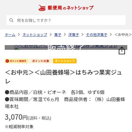
ホーム
ネットショップ
菓子
洋菓子
その他洋菓子
＜お中元＞
＜お中元＞＜山田養蜂場＞はちみつ果実ジュ
レ
●商品内容／白桃・ピオーネ 各3個、ゆず6個
●賞味期間／常温で6ヵ月 商品提供者：（株）山田養蜂
場本社
3,070
円
(送料・税込)
※軽減税率対象