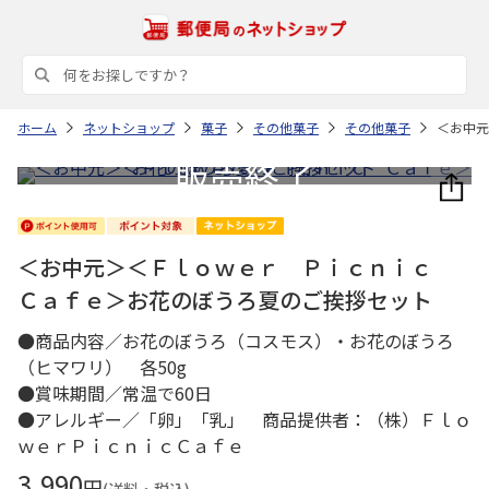
ホーム
ネットショップ
菓子
その他菓子
その他菓子
＜お中元
＜お中元＞＜Ｆｌｏｗｅｒ Ｐｉｃｎｉｃ
Ｃａｆｅ＞お花のぼうろ夏のご挨拶セット
●商品内容／お花のぼうろ（コスモス）・お花のぼうろ
（ヒマワリ） 各50g
●賞味期間／常温で60日
●アレルギー／「卵」「乳」 商品提供者：（株）Ｆｌｏ
ｗｅｒＰｉｃｎｉｃＣａｆｅ
3,990
円