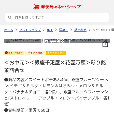
ホーム
ネットショップ
菓子
洋菓子
詰合わせ
＜お中元＞＜銀
＜お中元＞＜銀座千疋屋×花園万頭＞彩り銘
菓詰合せ
●商品内容／スイートポテあん4個、銀座フルーツクーヘ
ン(イチゴ＆ミルク・レモン＆はちみつ・メロン＆ミル
ク・バナナ＆チョコ 各1個）、銀座フルーツフィナンシ
ェ(ストロベリー・アップル・マロン・パイナップル 各1
個)
●賞味期間／常温で60日