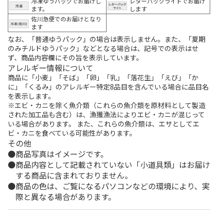
冷凍ゆうパックでお届けし
レターパックライトでお届け
ます。
します
佐川急便でのお届けとなり
ます
なお、「普通ゆうパック」の場合は表示しません。また、「夏期
のみチルドゆうパック」などとなる場合は、記号での表示はせ
ず、商品内容欄にその旨を表示しています。
アレルギー情報について
商品に「小麦」「そば」「卵」「乳」「落花生」「えび」「か
に」「くるみ」のアレルギー特定8品目を含んでいる場合に品目名
を表示します。
※エビ・カニを除く魚介類（これらの魚介類を原材料として製造
された加工品も含む）は、漁獲漁法によりエビ・カニが混じって
いる場合があります。 また、これらの魚介類は、エサとしてエ
ビ・カニを食べている可能性があります。
その他
商品写真はイメージです。
商品内容として記載されていない「小道具類」はお届け
する商品に含まれておりません。
商品の色は、ご覧になるパソコンなどの環境により、実
際と異なる場合があります。