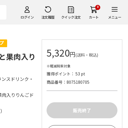
0
ログイン
注文履歴
クイック注文
カート
メニュー
5,320
円
と果肉入り
(送料・税込)
※軽減税率対象
獲得ポイント： 53 pt
ランスドリンク・
商品番号
8075180705
果肉入りりんごド
株）