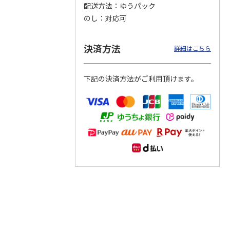
配送方法
ゆうパック
のし
対応可
つぶら
【グリーティング切
【グリーティング切
【のり式】110円普
ーズ
手】ハッピーグリー
手】グリーティング
通切手・千鳥（1シ
ティング（110円）
（シンプル）（110
ート100枚）
決済方法
詳細はこちら
1）
5.0
（2）
円
4.8
…
（11）
4.6
（7）
1,100円
5,500円
11,000円
(送料別)
(送料別)
(送料別)
下記の決済方法がご利用頂けます。