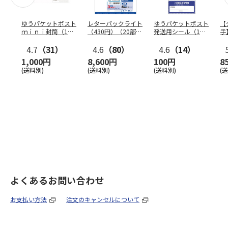
ゆうパケットポスト
レターパックライト
ゆうパケットポスト
【
ｍｉｎｉ封筒（1個
（430円）（20部セ
発送用シール（1個
手
（50枚）セット）
ット）
（20枚）セット）
ン
4.7
（31）
4.6
（80）
4.6
（14）
1,000円
8,600円
100円
8
(送料別)
(送料別)
(送料別)
(
よくあるお問い合わせ
お支払い方法
注文のキャンセルについて