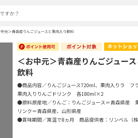
お中元＞青森産りんごジュースと果肉入り飲料
＜お中元＞青森産りんごジュース
飲料
●商品内容／りんごジュース720ml、果肉入りラ フ
果肉入りりんごドリンク 各180ml×2
●原料原産地／りんご：りんごジュース＝青森県産 
リンク＝青森県産、山形県産
●賞味期間／常温で8ヵ月 商品提供者：リンベル（