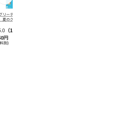
グリーティング切
【グリーティング切
レターパックプラス
＜お中元＞新
】夏のグリーティ
手】夏のグリーティ
（600円）（20部セ
なオールスタ
グ（85円）
ング（110円）
ット）
5.0
（10）
5.0
（17）
4.8
（24）
4.8
（19
50円
1,100円
12,000円
3,780円
送料別)
(送料別)
(送料別)
(送料・税込)