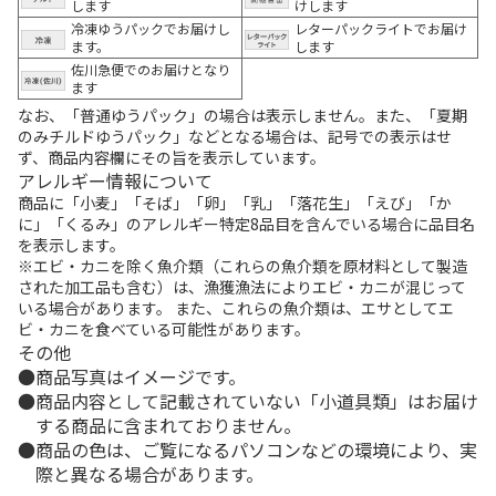
します
けします
冷凍ゆうパックでお届けし
レターパックライトでお届け
ます。
します
佐川急便でのお届けとなり
ます
なお、「普通ゆうパック」の場合は表示しません。また、「夏期
のみチルドゆうパック」などとなる場合は、記号での表示はせ
ず、商品内容欄にその旨を表示しています。
アレルギー情報について
商品に「小麦」「そば」「卵」「乳」「落花生」「えび」「か
に」「くるみ」のアレルギー特定8品目を含んでいる場合に品目名
を表示します。
※エビ・カニを除く魚介類（これらの魚介類を原材料として製造
された加工品も含む）は、漁獲漁法によりエビ・カニが混じって
いる場合があります。 また、これらの魚介類は、エサとしてエ
ビ・カニを食べている可能性があります。
その他
商品写真はイメージです。
商品内容として記載されていない「小道具類」はお届け
する商品に含まれておりません。
商品の色は、ご覧になるパソコンなどの環境により、実
際と異なる場合があります。