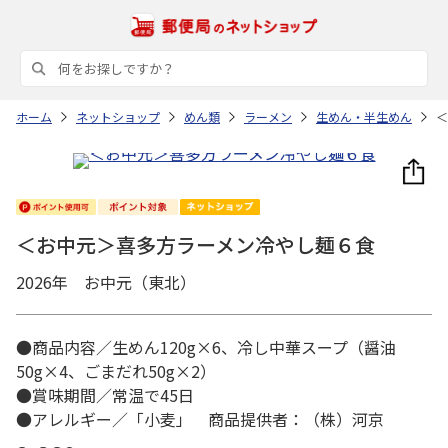
ホーム
ネットショップ
めん類
ラーメン
生めん・半生めん
＜
＜お中元＞喜多方ラーメン冷やし麺６食
2026年 お中元（東北）
●商品内容／生めん120g×6、冷し中華スープ（醤油
50g×4、ごまだれ50g×2）
●賞味期間／常温で45日
●アレルギー／「小麦」 商品提供者：（株）河京