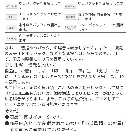
ゆうパック等でお届けしま
ゆうパケットでお届けします
す
チルドゆうパックでお届け
定形外郵便(簡易書留)でお届
します
けします
冷凍ゆうパックでお届けし
レターパックライトでお届け
ます。
します
佐川急便でのお届けとなり
ます
なお、「普通ゆうパック」の場合は表示しません。また、「夏期
のみチルドゆうパック」などとなる場合は、記号での表示はせ
ず、商品内容欄にその旨を表示しています。
アレルギー情報について
商品に「小麦」「そば」「卵」「乳」「落花生」「えび」「か
に」「くるみ」のアレルギー特定8品目を含んでいる場合に品目名
を表示します。
※エビ・カニを除く魚介類（これらの魚介類を原材料として製造
された加工品も含む）は、漁獲漁法によりエビ・カニが混じって
いる場合があります。 また、これらの魚介類は、エサとしてエ
ビ・カニを食べている可能性があります。
その他
商品写真はイメージです。
商品内容として記載されていない「小道具類」はお届け
する商品に含まれておりません。