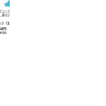
グリーティング切
【グリーティング切
レターパックプラス
＜お中元＞新
】夏のグリーティ
手】夏のグリーティ
（600円）（20部セ
なオールスタ
グ（85円）
ング（110円）
ット）
5.0
（10）
5.0
（17）
4.8
（24）
4.8
（19
50円
1,100円
12,000円
3,780円
送料別)
(送料別)
(送料別)
(送料・税込)