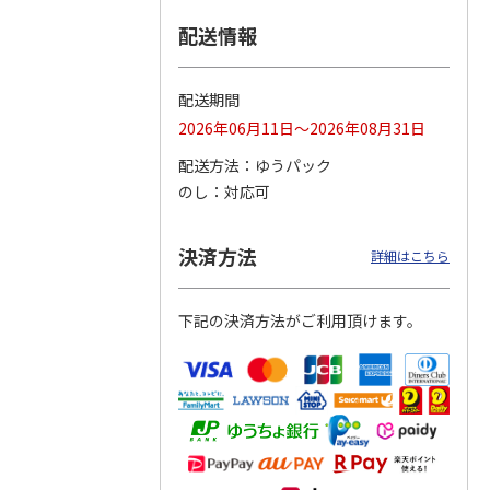
配送情報
つぶら
【グリーティング切
【グリーティング切
【のり式】110円普
ーズ
手】ハッピーグリー
手】グリーティング
通切手・千鳥（1シ
ティング（110円）
（シンプル）（110
ート100枚）
配送期間
1）
5.0
（2）
円
4.8
…
（11）
4.6
（7）
2026年06月11日～2026年08月31日
1,100円
5,500円
11,000円
(送料別)
(送料別)
(送料別)
配送方法
ゆうパック
のし
対応可
決済方法
詳細はこちら
下記の決済方法がご利用頂けます。