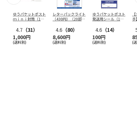
ゆうパケットポスト
レターパックライト
ゆうパケットポスト
【
ｍｉｎｉ封筒（1個
（430円）（20部セ
発送用シール（1個
手
（50枚）セット）
ット）
（20枚）セット）
ン
4.7
（31）
4.6
（80）
4.6
（14）
1,000円
8,600円
100円
8
(送料別)
(送料別)
(送料別)
(