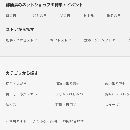
郵便局のネットショップの特集・イベント
母の日
こどもの日
父の日
お中元
敬老の日
ストアから探す
切手・はがきストア
ギフトストア
食品・グルメストア
カテゴリから探す
切手・はがき
海鮮お取り寄せ
肉お取り寄せ
梅干し・惣菜・カレー
ジャム・はちみつ
調味料・ドレッ
めん類
雑貨・日用品
スイーツ
ご利用ガイド
よくあるご質問
お問い合わせ