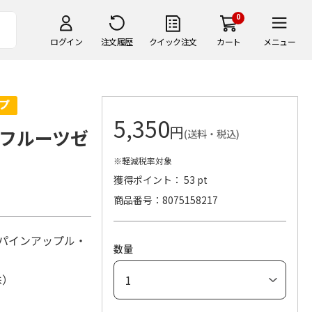
0
ログイン
注文履歴
クイック注文
カート
メニュー
5,350
円
フルーツゼ
(送料・税込)
※軽減税率対象
獲得ポイント： 53 pt
商品番号
8075158217
・パインアップル・
数量
株）