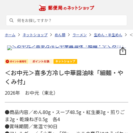
ホーム
ネットショップ
めん類
ラーメン
生めん・半生めん
＜
＜お中元＞喜多方冷し中華醤油味「細麺・や
くみ付」
2026年 お中元（東北）
●商品内容／めん80g・スープ48.5g・紅生姜3g・煎りご
ま2g・乾燥ねぎ0.5g 各4
●賞味期間／常温で90日