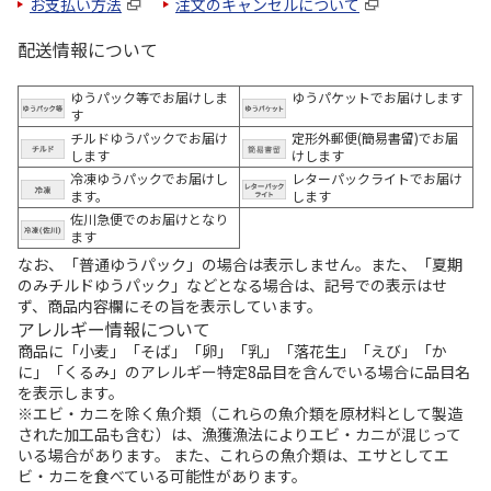
お支払い方法
注文のキャンセルについて
配送情報について
ゆうパック等でお届けしま
ゆうパケットでお届けします
す
チルドゆうパックでお届け
定形外郵便(簡易書留)でお届
します
けします
冷凍ゆうパックでお届けし
レターパックライトでお届け
ます。
します
佐川急便でのお届けとなり
ます
なお、「普通ゆうパック」の場合は表示しません。また、「夏期
のみチルドゆうパック」などとなる場合は、記号での表示はせ
ず、商品内容欄にその旨を表示しています。
アレルギー情報について
商品に「小麦」「そば」「卵」「乳」「落花生」「えび」「か
に」「くるみ」のアレルギー特定8品目を含んでいる場合に品目名
を表示します。
※エビ・カニを除く魚介類（これらの魚介類を原材料として製造
された加工品も含む）は、漁獲漁法によりエビ・カニが混じって
いる場合があります。 また、これらの魚介類は、エサとしてエ
ビ・カニを食べている可能性があります。