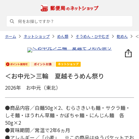
ホーム
ネットショップ
めん類
そうめん・ひやむぎ
乾めん
＜
＜お中元＞三輪 夏越そうめん祭り
2026年 お中元（東北）
●商品内容／白麺50g×2、むらさきいも麺・サクラ麺・
しそ麺・ほうれん草麺・かぼちゃ麺・にんじん麺 各
50g×2
●賞味期間／常温で2年6ヵ月
●アレルギー／「小麦」 ※この商品はゆうパケットでお