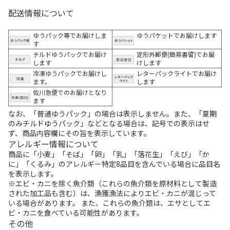
配送情報について
ゆうパック等でお届けしま
ゆうパケットでお届けします
す
チルドゆうパックでお届け
定形外郵便(簡易書留)でお届
します
けします
冷凍ゆうパックでお届けし
レターパックライトでお届け
ます。
します
佐川急便でのお届けとなり
ます
なお、「普通ゆうパック」の場合は表示しません。また、「夏期
のみチルドゆうパック」などとなる場合は、記号での表示はせ
ず、商品内容欄にその旨を表示しています。
アレルギー情報について
商品に「小麦」「そば」「卵」「乳」「落花生」「えび」「か
に」「くるみ」のアレルギー特定8品目を含んでいる場合に品目名
を表示します。
※エビ・カニを除く魚介類（これらの魚介類を原材料として製造
された加工品も含む）は、漁獲漁法によりエビ・カニが混じって
いる場合があります。 また、これらの魚介類は、エサとしてエ
ビ・カニを食べている可能性があります。
その他