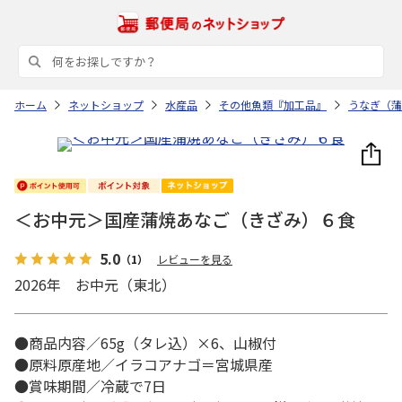
ホーム
ネットショップ
水産品
その他魚類『加工品』
うなぎ（蒲
＜お中元＞国産蒲焼あなご（きざみ）６食
5.0
（1）
レビューを見る
2026年 お中元（東北）
●商品内容／65g（タレ込）×6、山椒付
●原料原産地／イラコアナゴ＝宮城県産
●賞味期間／冷蔵で7日