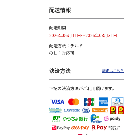
配送情報
つぶら
【グリーティング切
【グリーティング切
【のり式】110円普
ーズ
手】ハッピーグリー
手】グリーティング
通切手・千鳥（1シ
ティング（110円）
（シンプル）（110
ート100枚）
配送期間
1）
5.0
（2）
円
4.8
…
（11）
4.6
（7）
2026年06月11日～2026年08月31日
1,100円
5,500円
11,000円
(送料別)
(送料別)
(送料別)
配送方法
チルド
のし
対応可
決済方法
詳細はこちら
下記の決済方法がご利用頂けます。