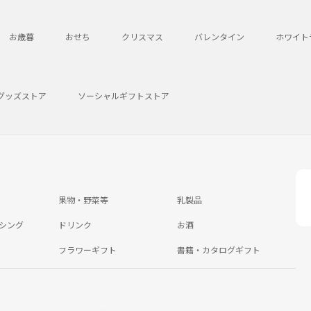
お歳暮
おせち
クリスマス
バレンタイン
ホワイト
グッズストア
ソーシャルギフトストア
果物・野菜等
乳製品
シング
ドリンク
お酒
フラワーギフト
書籍・カタログギフト