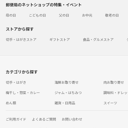
郵便局のネットショップの特集・イベント
母の日
こどもの日
父の日
お中元
敬老の日
ストアから探す
切手・はがきストア
ギフトストア
食品・グルメストア
カテゴリから探す
切手・はがき
海鮮お取り寄せ
肉お取り寄せ
梅干し・惣菜・カレー
ジャム・はちみつ
調味料・ドレッ
めん類
雑貨・日用品
スイーツ
ご利用ガイド
よくあるご質問
お問い合わせ