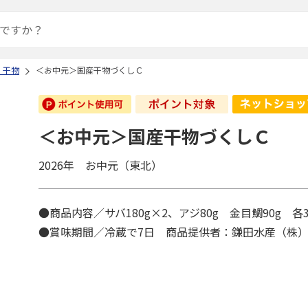
・干物
＜お中元＞国産干物づくしＣ
＜お中元＞国産干物づくしＣ
2026年 お中元（東北）
●商品内容／サバ180g×2、アジ80g 金目鯛90g 
●賞味期間／冷蔵で7日 商品提供者：鎌田水産（株