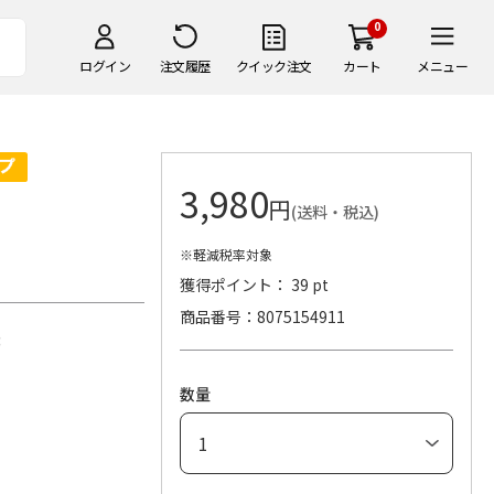
0
ログイン
注文履歴
クイック注文
カート
メニュー
3,980
円
(送料・税込)
※軽減税率対象
獲得ポイント： 39 pt
商品番号
8075154911
各3
）
数量