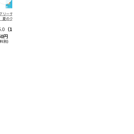
グリーティング切
【グリーティング切
レターパックプラス
＜お中元＞新
】夏のグリーティ
手】夏のグリーティ
（600円）（20部セ
なオールスタ
グ（85円）
ング（110円）
ット）
5.0
（10）
5.0
（17）
4.8
（24）
4.8
（19
50円
1,100円
12,000円
3,780円
送料別)
(送料別)
(送料別)
(送料・税込)