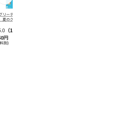
グリーティング切
【グリーティング切
レターパックプラス
＜お中元＞新
】夏のグリーティ
手】夏のグリーティ
（600円）（20部セ
なオールスタ
グ（85円）
ング（110円）
ット）
5.0
（10）
5.0
（17）
4.8
（24）
4.8
（19
50円
1,100円
12,000円
3,780円
送料別)
(送料別)
(送料別)
(送料・税込)