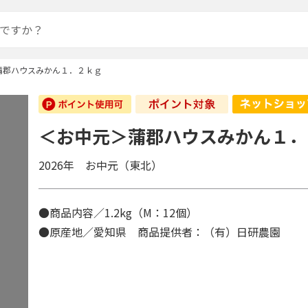
蒲郡ハウスみかん１．２ｋｇ
＜お中元＞蒲郡ハウスみかん１．
2026年 お中元（東北）
●商品内容／1.2kg（M：12個）
●原産地／愛知県 商品提供者：（有）日研農園