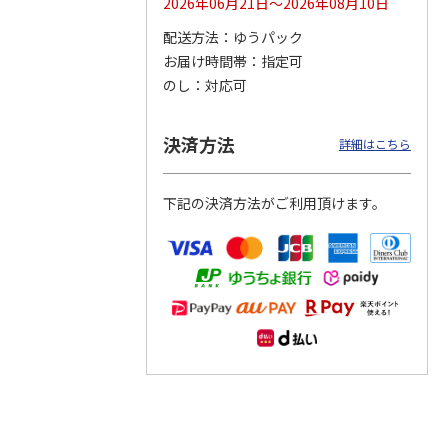
2026年06月21日～2026年08月10日
配送方法
ゆうパック
つぶら
【グリーティング切
【グリーティング切
【のり式】110円普
お届け時間帯
指定可
ーズ
手】ハッピーグリー
手】グリーティング
通切手・千鳥（1シ
ティング（110円）
（シンプル）（110
ート100枚）
のし
対応可
1）
5.0
（2）
円
4.8
…
（11）
4.6
（7）
1,100円
5,500円
11,000円
(送料別)
(送料別)
(送料別)
決済方法
詳細はこちら
下記の決済方法がご利用頂けます。