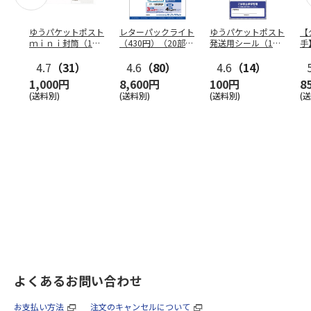
ゆうパケットポスト
レターパックライト
ゆうパケットポスト
【
ｍｉｎｉ封筒（1個
（430円）（20部セ
発送用シール（1個
手
（50枚）セット）
ット）
（20枚）セット）
ン
4.7
（31）
4.6
（80）
4.6
（14）
1,000円
8,600円
100円
8
(送料別)
(送料別)
(送料別)
(
よくあるお問い合わせ
お支払い方法
注文のキャンセルについて