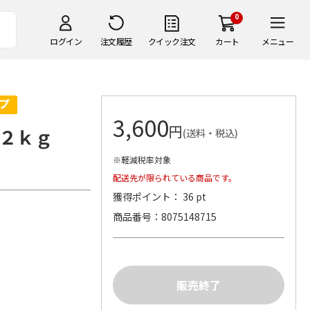
0
ログイン
注文履歴
クイック注文
カート
メニュー
3,600
円
２ｋｇ
(送料・税込)
※軽減税率対象
配送先が限られている商品です。
獲得ポイント： 36 pt
商品番号
8075148715