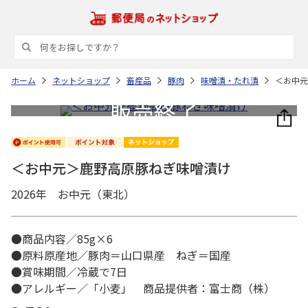
ホーム
ネットショップ
畜産品
豚肉
味噌漬・たれ漬
＜お中元
＜お中元＞鹿野高原豚ねぎ味噌漬け
2026年 お中元（東北）
●商品内容／85g×6
●原料原産地／豚肉＝山口県産 ねぎ＝国産
●賞味期間／冷蔵で7日
●アレルギー／「小麦」 商品提供者：富士商（株）