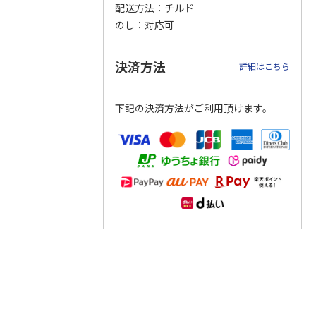
配送方法
チルド
のし
対応可
つぶら
【グリーティング切
【グリーティング切
【のり式】110円普
ーズ
手】ハッピーグリー
手】グリーティング
通切手・千鳥（1シ
ティング（110円）
（シンプル）（110
ート100枚）
決済方法
詳細はこちら
1）
5.0
（2）
円
4.8
…
（11）
4.6
（7）
1,100円
5,500円
11,000円
(送料別)
(送料別)
(送料別)
下記の決済方法がご利用頂けます。