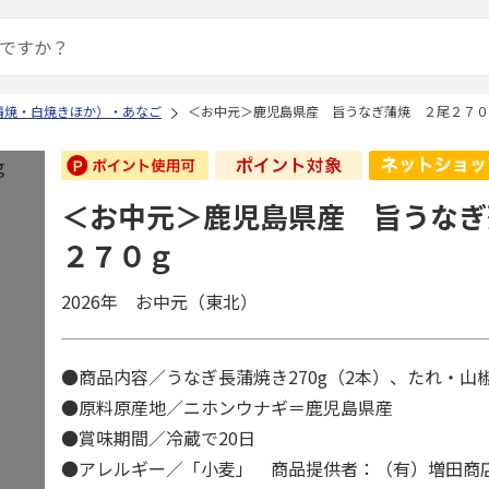
蒲焼・白焼きほか）・あなご
＜お中元＞鹿児島県産 旨うなぎ蒲焼 ２尾２７０
＜お中元＞鹿児島県産 旨うなぎ
２７０ｇ
2026年 お中元（東北）
●商品内容／うなぎ長蒲焼き270g（2本）、たれ・
●原料原産地／ニホンウナギ＝鹿児島県産
●賞味期間／冷蔵で20日
●アレルギー／「小麦」 商品提供者：（有）増田商