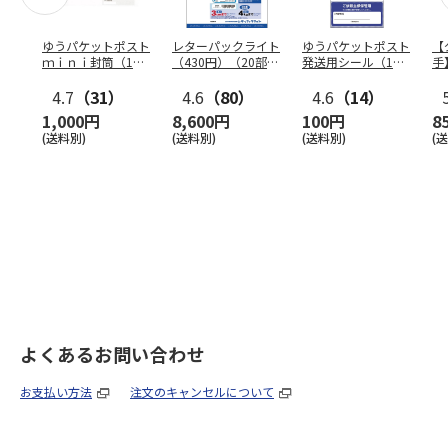
ゆうパケットポスト
レターパックライト
ゆうパケットポスト
【
ｍｉｎｉ封筒（1個
（430円）（20部セ
発送用シール（1個
手
（50枚）セット）
ット）
（20枚）セット）
ン
4.7
（31）
4.6
（80）
4.6
（14）
1,000円
8,600円
100円
8
(送料別)
(送料別)
(送料別)
(
よくあるお問い合わせ
お支払い方法
注文のキャンセルについて