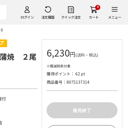
0
ログイン
注文履歴
クイック注文
カート
メニュー
ｇ
6,230
円
蒲焼 ２尾
(送料・税込)
※軽減税率対象
獲得ポイント： 62 pt
商品番号
8075137314
山椒付
店