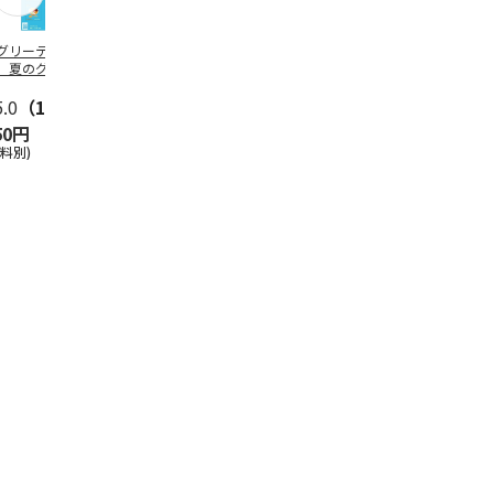
グリーティング切
【グリーティング切
レターパックプラス
＜お中元＞新
】夏のグリーティ
手】夏のグリーティ
（600円）（20部セ
なオールスタ
グ（85円）
ング（110円）
ット）
5.0
（10）
5.0
（17）
4.8
（24）
4.8
（19
50円
1,100円
12,000円
3,780円
送料別)
(送料別)
(送料別)
(送料・税込)