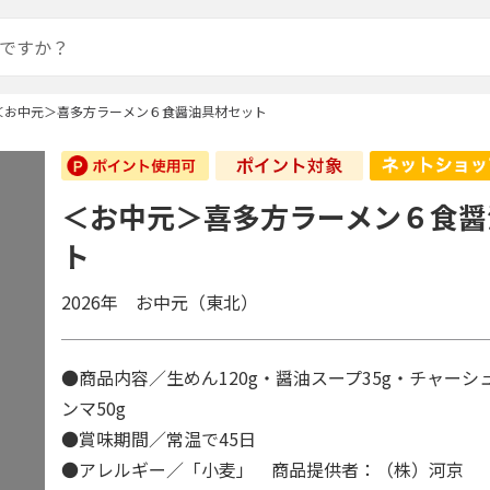
＜お中元＞喜多方ラーメン６食醤油具材セット
＜お中元＞喜多方ラーメン６食醤
ト
2026年 お中元（東北）
●商品内容／生めん120g・醤油スープ35g・チャーシュ
ンマ50g
●賞味期間／常温で45日
●アレルギー／「小麦」 商品提供者：（株）河京