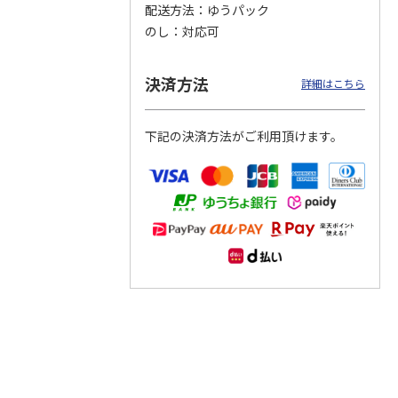
配送方法
ゆうパック
のし
対応可
つぶら
【グリーティング切
【グリーティング切
【のり式】110円普
ーズ
手】ハッピーグリー
手】グリーティング
通切手・千鳥（1シ
ティング（110円）
（シンプル）（110
ート100枚）
決済方法
詳細はこちら
1）
5.0
（2）
円
4.8
…
（11）
4.6
（7）
1,100円
5,500円
11,000円
(送料別)
(送料別)
(送料別)
下記の決済方法がご利用頂けます。