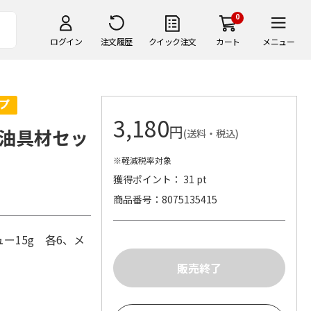
0
ログイン
注文履歴
クイック注文
カート
メニュー
3,180
円
油具材セッ
(送料・税込)
※軽減税率対象
獲得ポイント： 31 pt
商品番号
8075135415
ー15g 各6、メ