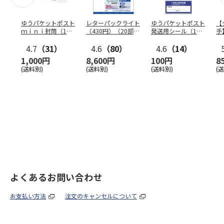
ゆうパケットポスト
レターパックライト
ゆうパケットポスト
【
ｍｉｎｉ封筒（1個
（430円）（20部セ
発送用シール（1個
手
（50枚）セット）
ット）
（20枚）セット）
ン
4.7
（31）
4.6
（80）
4.6
（14）
1,000円
8,600円
100円
8
(送料別)
(送料別)
(送料別)
(
よくあるお問い合わせ
お支払い方法
注文のキャンセルについて