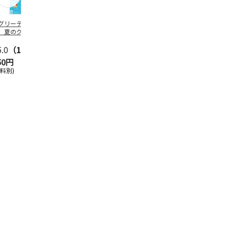
グリーティング切
【グリーティング切
レターパックプラス
＜お中元＞新
】夏のグリーティ
手】夏のグリーティ
（600円）（20部セ
なオールスタ
グ（85円）
ング（110円）
ット）
5.0
（10）
5.0
（17）
4.8
（24）
4.8
（19
50円
1,100円
12,000円
3,780円
送料別)
(送料別)
(送料別)
(送料・税込)