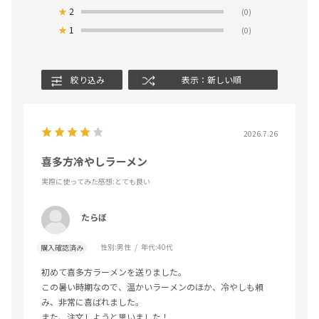
★
2
(0)
★
1
(0)
絞り込み
表示：新しい順
2026.7.26
喜多方冷やしラーメン
実際に使ってみた感想
:とても良い
たらぼ
性別:
男性
年代:
40代
購入確認済み
初めて喜多方ラーメンを送りました。
この暑い時期なので、温かいラーメンのほか、冷やしも頼
み、非常に喜ばれました。
また、注文しようと思いました！