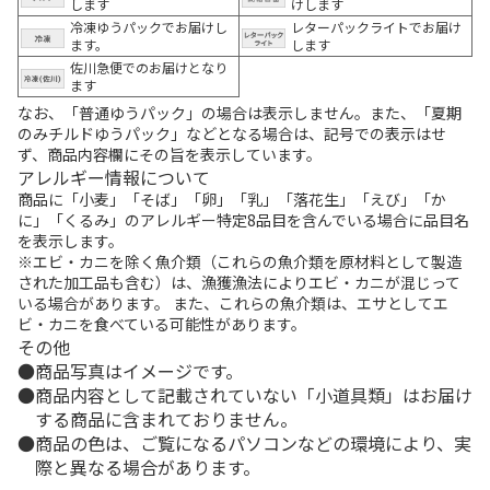
します
けします
冷凍ゆうパックでお届けし
レターパックライトでお届け
ます。
します
佐川急便でのお届けとなり
ます
なお、「普通ゆうパック」の場合は表示しません。また、「夏期
のみチルドゆうパック」などとなる場合は、記号での表示はせ
ず、商品内容欄にその旨を表示しています。
アレルギー情報について
商品に「小麦」「そば」「卵」「乳」「落花生」「えび」「か
に」「くるみ」のアレルギー特定8品目を含んでいる場合に品目名
を表示します。
※エビ・カニを除く魚介類（これらの魚介類を原材料として製造
された加工品も含む）は、漁獲漁法によりエビ・カニが混じって
いる場合があります。 また、これらの魚介類は、エサとしてエ
ビ・カニを食べている可能性があります。
その他
商品写真はイメージです。
商品内容として記載されていない「小道具類」はお届け
する商品に含まれておりません。
商品の色は、ご覧になるパソコンなどの環境により、実
際と異なる場合があります。