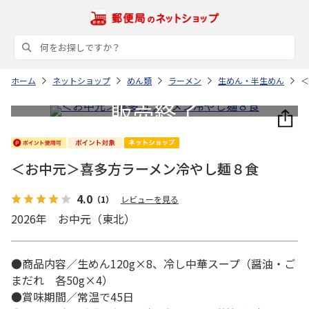
ホーム
ネットショップ
めん類
ラーメン
生めん・半生めん
＜
＜お中元＞喜多方ラーメン冷やし麺８食
4.0
（1）
レビューを見る
2026年 お中元（東北）
●商品内容／生めん120g×8、冷し中華スープ（醤油・ご
まだれ 各50g×4）
●賞味期間／常温で45日