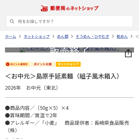
ホーム
ネットショップ
めん類
そうめん・ひやむぎ
乾めん
＜
＜お中元＞島原手延素麺（組子風木箱入）
2026年 お中元（東北）
●商品内容／（50g×5）×4
●賞味期間／常温で2年
●アレルギー／「小麦」 商品提供者：長崎県食品販売
（株）