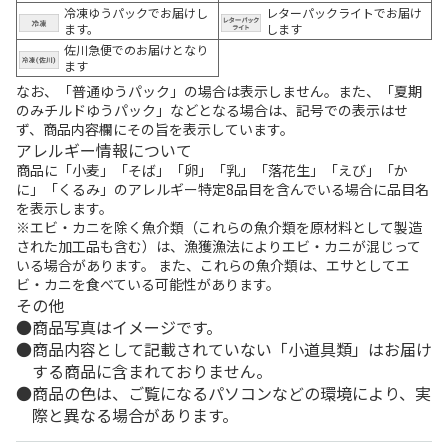
冷凍ゆうパックでお届けし
レターパックライトでお届け
ます。
します
佐川急便でのお届けとなり
ます
なお、「普通ゆうパック」の場合は表示しません。また、「夏期
のみチルドゆうパック」などとなる場合は、記号での表示はせ
ず、商品内容欄にその旨を表示しています。
アレルギー情報について
商品に「小麦」「そば」「卵」「乳」「落花生」「えび」「か
に」「くるみ」のアレルギー特定8品目を含んでいる場合に品目名
を表示します。
※エビ・カニを除く魚介類（これらの魚介類を原材料として製造
された加工品も含む）は、漁獲漁法によりエビ・カニが混じって
いる場合があります。 また、これらの魚介類は、エサとしてエ
ビ・カニを食べている可能性があります。
その他
商品写真はイメージです。
商品内容として記載されていない「小道具類」はお届け
する商品に含まれておりません。
商品の色は、ご覧になるパソコンなどの環境により、実
際と異なる場合があります。