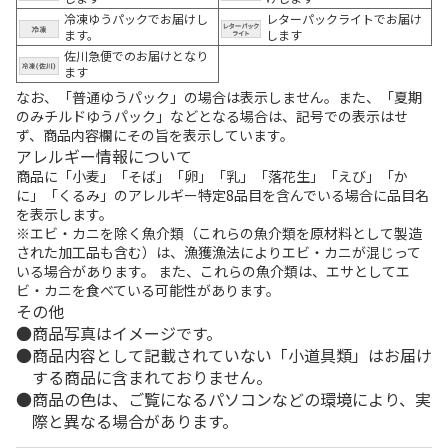
冷凍ゆうパックでお届けし
レターパックライトでお届け
ます。
します
佐川急便でのお届けとなり
ます
なお、「普通ゆうパック」の場合は表示しません。また、「夏期
のみチルドゆうパック」などとなる場合は、記号での表示はせ
ず、商品内容欄にその旨を表示しています。
アレルギー情報について
商品に「小麦」「そば」「卵」「乳」「落花生」「えび」「か
に」「くるみ」のアレルギー特定8品目を含んでいる場合に品目名
を表示します。
※エビ・カニを除く魚介類（これらの魚介類を原材料として製造
された加工品も含む）は、漁獲漁法によりエビ・カニが混じって
いる場合があります。 また、これらの魚介類は、エサとしてエ
ビ・カニを食べている可能性があります。
その他
商品写真はイメージです。
商品内容として記載されていない「小道具類」はお届け
する商品に含まれておりません。
商品の色は、ご覧になるパソコンなどの環境により、実
際と異なる場合があります。