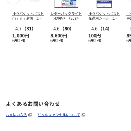
ゆうパケットポスト
レターパックライト
ゆうパケットポスト
【
ｍｉｎｉ封筒（1個
（430円）（20部セ
発送用シール（1個
手
（50枚）セット）
ット）
（20枚）セット）
ン
4.7
（31）
4.6
（80）
4.6
（14）
1,000円
8,600円
100円
8
(送料別)
(送料別)
(送料別)
(
よくあるお問い合わせ
お支払い方法
注文のキャンセルについて