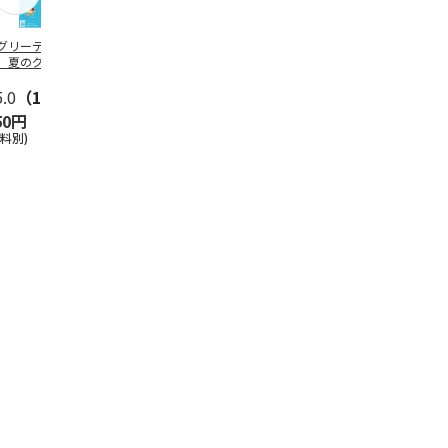
グリーティング切
【グリーティング切
レターパックプラス
＜お中元＞新
】夏のグリーティ
手】夏のグリーティ
（600円）（20部セ
なオールスタ
グ（85円）
ング（110円）
ット）
5.0
（10）
5.0
（17）
4.8
（24）
4.8
（19
50円
1,100円
12,000円
3,780円
送料別)
(送料別)
(送料別)
(送料・税込)