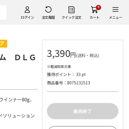
0
ログイン
注文履歴
クイック注文
カート
メニュー
3,390
円
ム ＤＬＧ
(送料・税込)
※軽減税率対象
獲得ポイント： 33 pt
商品番号
8075131513
ウインナー80g、
ドソリューション