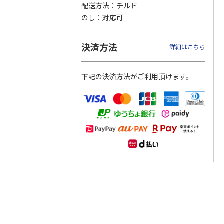
配送方法
チルド
のし
対応可
つぶら
【グリーティング切
【グリーティング切
【のり式】110円普
ーズ
手】ハッピーグリー
手】グリーティング
通切手・千鳥（1シ
ティング（110円）
（シンプル）（110
ート100枚）
決済方法
詳細はこちら
1）
5.0
（2）
円
4.8
…
（11）
4.6
（7）
1,100円
5,500円
11,000円
(送料別)
(送料別)
(送料別)
下記の決済方法がご利用頂けます。