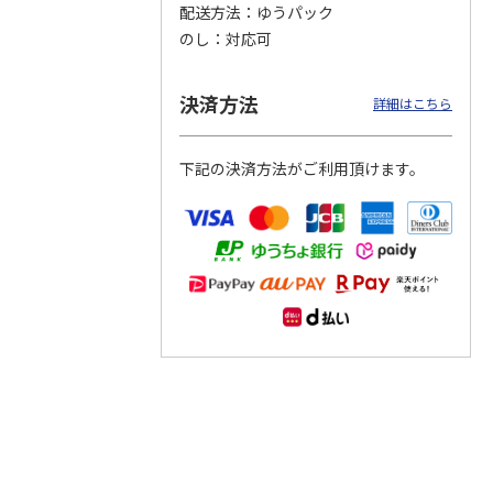
配送方法
ゆうパック
のし
対応可
つぶら
【グリーティング切
【グリーティング切
【のり式】110円普
ーズ
手】ハッピーグリー
手】グリーティング
通切手・千鳥（1シ
ティング（110円）
（シンプル）（110
ート100枚）
決済方法
詳細はこちら
1）
5.0
（2）
円
4.8
…
（11）
4.6
（7）
1,100円
5,500円
11,000円
(送料別)
(送料別)
(送料別)
下記の決済方法がご利用頂けます。