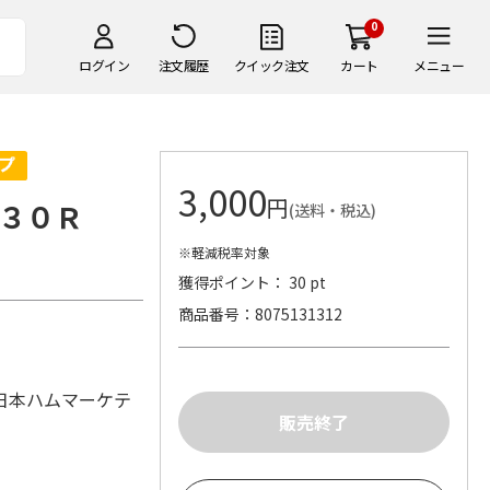
0
ログイン
注文履歴
クイック注文
カート
メニュー
3,000
円
３０Ｒ
(送料・税込)
※軽減税率対象
獲得ポイント： 30 pt
商品番号
8075131312
日本ハムマーケテ