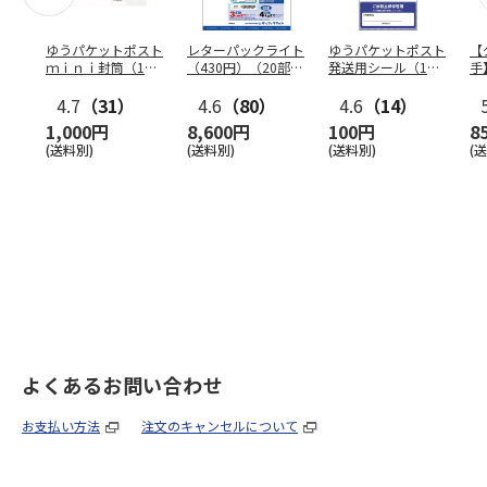
ゆうパケットポスト
レターパックライト
ゆうパケットポスト
【
ｍｉｎｉ封筒（1個
（430円）（20部セ
発送用シール（1個
手
（50枚）セット）
ット）
（20枚）セット）
ン
4.7
（31）
4.6
（80）
4.6
（14）
1,000円
8,600円
100円
8
(送料別)
(送料別)
(送料別)
(
よくあるお問い合わせ
お支払い方法
注文のキャンセルについて