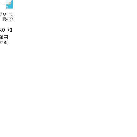
グリーティング切
【グリーティング切
レターパックプラス
＜お中元＞新
】夏のグリーティ
手】夏のグリーティ
（600円）（20部セ
なオールスタ
グ（85円）
ング（110円）
ット）
5.0
（10）
5.0
（17）
4.8
（24）
4.8
（19
50円
1,100円
12,000円
3,780円
送料別)
(送料別)
(送料別)
(送料・税込)