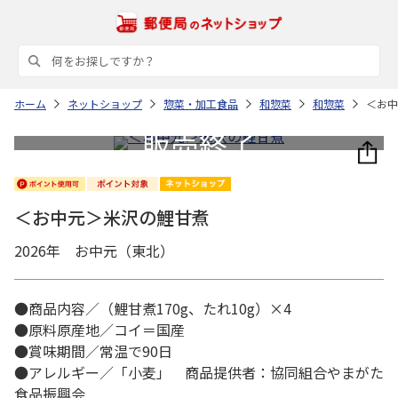
ホーム
ネットショップ
惣菜・加工食品
和惣菜
和惣菜
＜お中
＜お中元＞米沢の鯉甘煮
2026年 お中元（東北）
●商品内容／（鯉甘煮170g、たれ10g）×4
●原料原産地／コイ＝国産
●賞味期間／常温で90日
●アレルギー／「小麦」 商品提供者：協同組合やまがた
食品振興会