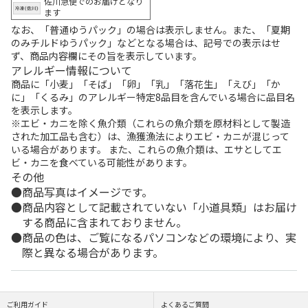
佐川急便でのお届けとなり
ます
なお、「普通ゆうパック」の場合は表示しません。また、「夏期
のみチルドゆうパック」などとなる場合は、記号での表示はせ
ず、商品内容欄にその旨を表示しています。
アレルギー情報について
商品に「小麦」「そば」「卵」「乳」「落花生」「えび」「か
に」「くるみ」のアレルギー特定8品目を含んでいる場合に品目名
を表示します。
※エビ・カニを除く魚介類（これらの魚介類を原材料として製造
された加工品も含む）は、漁獲漁法によりエビ・カニが混じって
いる場合があります。 また、これらの魚介類は、エサとしてエ
ビ・カニを食べている可能性があります。
その他
商品写真はイメージです。
商品内容として記載されていない「小道具類」はお届け
する商品に含まれておりません。
商品の色は、ご覧になるパソコンなどの環境により、実
際と異なる場合があります。
ご利用ガイド
よくあるご質問