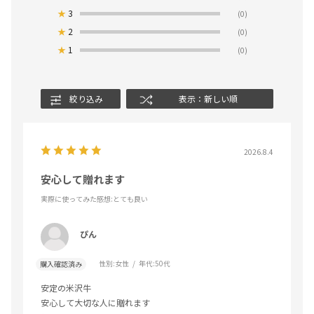
★
3
(0)
★
2
(0)
★
1
(0)
絞り込み
表示：新しい順
2026.8.4
安心して贈れます
実際に使ってみた感想
:とても良い
ぴん
性別:
女性
年代:
50代
購入確認済み
安定の米沢牛
安心して大切な人に贈れます