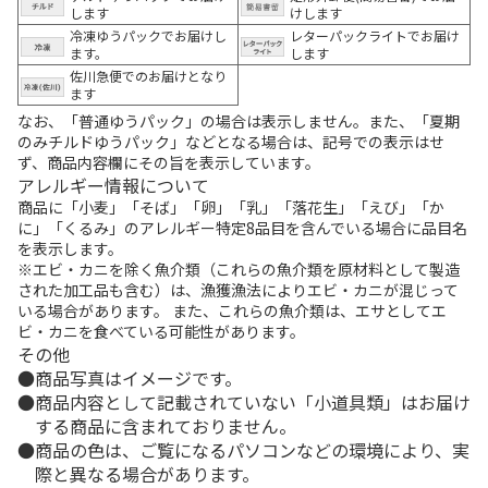
します
けします
冷凍ゆうパックでお届けし
レターパックライトでお届け
ます。
します
佐川急便でのお届けとなり
ます
なお、「普通ゆうパック」の場合は表示しません。また、「夏期
のみチルドゆうパック」などとなる場合は、記号での表示はせ
ず、商品内容欄にその旨を表示しています。
アレルギー情報について
商品に「小麦」「そば」「卵」「乳」「落花生」「えび」「か
に」「くるみ」のアレルギー特定8品目を含んでいる場合に品目名
を表示します。
※エビ・カニを除く魚介類（これらの魚介類を原材料として製造
された加工品も含む）は、漁獲漁法によりエビ・カニが混じって
いる場合があります。 また、これらの魚介類は、エサとしてエ
ビ・カニを食べている可能性があります。
その他
商品写真はイメージです。
商品内容として記載されていない「小道具類」はお届け
する商品に含まれておりません。
商品の色は、ご覧になるパソコンなどの環境により、実
際と異なる場合があります。