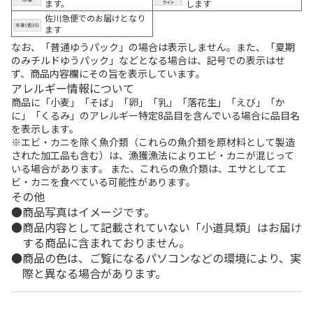
ます。
します
佐川急便でのお届けとなり
ます
なお、「普通ゆうパック」の場合は表示しません。また、「夏期
のみチルドゆうパック」などとなる場合は、記号での表示はせ
ず、商品内容欄にその旨を表示しています。
アレルギー情報について
商品に「小麦」「そば」「卵」「乳」「落花生」「えび」「か
に」「くるみ」のアレルギー特定8品目を含んでいる場合に品目名
を表示します。
※エビ・カニを除く魚介類（これらの魚介類を原材料として製造
された加工品も含む）は、漁獲漁法によりエビ・カニが混じって
いる場合があります。 また、これらの魚介類は、エサとしてエ
ビ・カニを食べている可能性があります。
その他
商品写真はイメージです。
商品内容として記載されていない「小道具類」はお届け
する商品に含まれておりません。
商品の色は、ご覧になるパソコンなどの環境により、実
際と異なる場合があります。