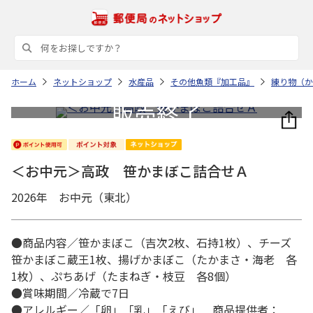
ホーム
ネットショップ
水産品
その他魚類『加工品』
練り物（か
＜お中元＞高政 笹かまぼこ詰合せＡ
2026年 お中元（東北）
●商品内容／笹かまぼこ（吉次2枚、石持1枚）、チーズ
笹かまぼこ蔵王1枚、揚げかまぼこ（たかまさ・海老 各
1枚）、ぷちあげ（たまねぎ・枝豆 各8個）
●賞味期間／冷蔵で7日
●アレルギー／「卵」「乳」「えび」 商品提供者：