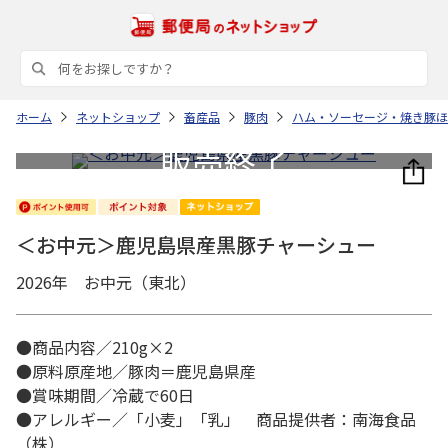
ホーム
ネットショップ
畜産品
豚肉
ハム・ソーセージ・焼き豚ほ
＜お中元＞鹿児島県産黒豚チャーシュー
2026年 お中元（東北）
●商品内容／210g×2
●原料原産地／豚肉＝鹿児島県産
●賞味期間／冷蔵で60日
●アレルギー／「小麦」「乳」 商品提供者：南海食品
（株）