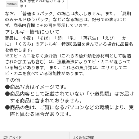
佐川急便でのお届けとなり
ます
なお、「普通ゆうパック」の場合は表示しません。また、「夏期
のみチルドゆうパック」などとなる場合は、記号での表示はせ
ず、商品内容欄にその旨を表示しています。
アレルギー情報について
商品に「小麦」「そば」「卵」「乳」「落花生」「えび」「か
に」「くるみ」のアレルギー特定8品目を含んでいる場合に品目名
を表示します。
※エビ・カニを除く魚介類（これらの魚介類を原材料として製造
された加工品も含む）は、漁獲漁法によりエビ・カニが混じって
いる場合があります。 また、これらの魚介類は、エサとしてエ
ビ・カニを食べている可能性があります。
その他
商品写真はイメージです。
商品内容として記載されていない「小道具類」はお届け
する商品に含まれておりません。
商品の色は、ご覧になるパソコンなどの環境により、実
際と異なる場合があります。
ご利用ガイド
よくあるご質問