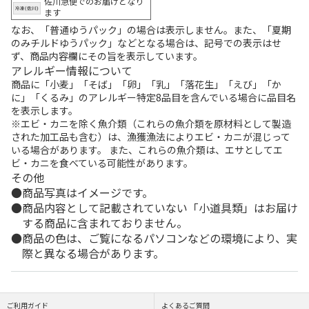
佐川急便でのお届けとなり
ます
なお、「普通ゆうパック」の場合は表示しません。また、「夏期
のみチルドゆうパック」などとなる場合は、記号での表示はせ
ず、商品内容欄にその旨を表示しています。
アレルギー情報について
商品に「小麦」「そば」「卵」「乳」「落花生」「えび」「か
に」「くるみ」のアレルギー特定8品目を含んでいる場合に品目名
を表示します。
※エビ・カニを除く魚介類（これらの魚介類を原材料として製造
された加工品も含む）は、漁獲漁法によりエビ・カニが混じって
いる場合があります。 また、これらの魚介類は、エサとしてエ
ビ・カニを食べている可能性があります。
その他
商品写真はイメージです。
商品内容として記載されていない「小道具類」はお届け
する商品に含まれておりません。
商品の色は、ご覧になるパソコンなどの環境により、実
際と異なる場合があります。
ご利用ガイド
よくあるご質問