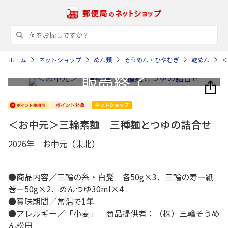
ホーム
ネットショップ
めん類
そうめん・ひやむぎ
乾めん
＜
＜お中元＞三輪素麺 三種麺とつゆの詰合せ
2026年 お中元（東北）
●商品内容／三輪の糸・白髭 各50g×3、三輪の寿ー紙
巻ー50g×2、めんつゆ30ml×4
●賞味期間／常温で1年
●アレルギー／「小麦」 商品提供者：（株）三輪そうめ
ん松田