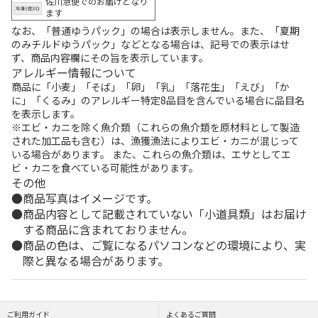
佐川急便でのお届けとなり
ます
なお、「普通ゆうパック」の場合は表示しません。また、「夏期
のみチルドゆうパック」などとなる場合は、記号での表示はせ
ず、商品内容欄にその旨を表示しています。
アレルギー情報について
商品に「小麦」「そば」「卵」「乳」「落花生」「えび」「か
に」「くるみ」のアレルギー特定8品目を含んでいる場合に品目名
を表示します。
※エビ・カニを除く魚介類（これらの魚介類を原材料として製造
された加工品も含む）は、漁獲漁法によりエビ・カニが混じって
いる場合があります。 また、これらの魚介類は、エサとしてエ
ビ・カニを食べている可能性があります。
その他
商品写真はイメージです。
商品内容として記載されていない「小道具類」はお届け
する商品に含まれておりません。
商品の色は、ご覧になるパソコンなどの環境により、実
際と異なる場合があります。
ご利用ガイド
よくあるご質問