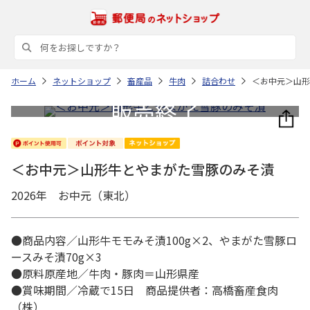
ホーム
ネットショップ
畜産品
牛肉
詰合わせ
＜お中元＞山形
＜お中元＞山形牛とやまがた雪豚のみそ漬
2026年 お中元（東北）
●商品内容／山形牛モモみそ漬100g×2、やまがた雪豚ロ
ースみそ漬70g×3
●原料原産地／牛肉・豚肉＝山形県産
●賞味期間／冷蔵で15日 商品提供者：高橋畜産食肉
（株）