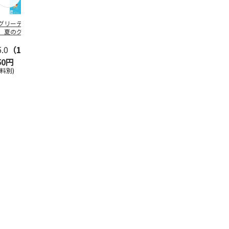
グリーティング切
【グリーティング切
レターパックプラス
＜お中元＞新
】夏のグリーティ
手】夏のグリーティ
（600円）（20部セ
なオールスタ
グ（85円）
ング（110円）
ット）
5.0
（10）
5.0
（17）
4.8
（24）
4.8
（19
50円
1,100円
12,000円
3,780円
送料別)
(送料別)
(送料別)
(送料・税込)