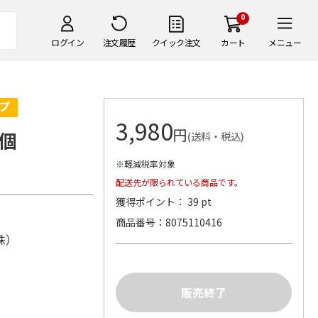
0
ログイン
注文履歴
クイック注文
カート
メニュー
3,980
円
個
(送料・税込)
※軽減税率対象
配送先が限られている商品です。
獲得ポイント： 39 pt
商品番号
8075110416
株）