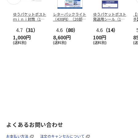
ゆうパケットポスト
レターパックライト
ゆうパケットポスト
【
ｍｉｎｉ封筒（1個
（430円）（20部セ
発送用シール（1個
手
（50枚）セット）
ット）
（20枚）セット）
ン
4.7
（31）
4.6
（80）
4.6
（14）
1,000円
8,600円
100円
8
(送料別)
(送料別)
(送料別)
(
よくあるお問い合わせ
お支払い方法
注文のキャンセルについて