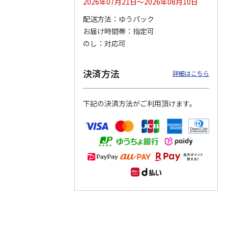
2026年07月21日～2026年08月10日
配送方法
ゆうパック
つぶら
【グリーティング切
【グリーティング切
【のり式】110円普
お届け時間帯
指定可
ーズ
手】ハッピーグリー
手】グリーティング
通切手・千鳥（1シ
ティング（110円）
（シンプル）（110
ート100枚）
のし
対応可
1）
5.0
（2）
円
4.8
…
（11）
4.6
（7）
1,100円
5,500円
11,000円
(送料別)
(送料別)
(送料別)
決済方法
詳細はこちら
下記の決済方法がご利用頂けます。