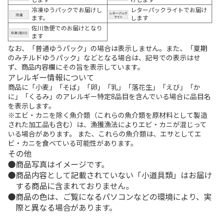
冷凍ゆうパックでお届けし
レターパックライトでお届け
ます。
します
佐川急便でのお届けとなり
ます
なお、「普通ゆうパック」の場合は表示しません。また、「夏期
のみチルドゆうパック」などとなる場合は、記号での表示はせ
ず、商品内容欄にその旨を表示しています。
アレルギー情報について
商品に「小麦」「そば」「卵」「乳」「落花生」「えび」「か
に」「くるみ」のアレルギー特定8品目を含んでいる場合に品目名
を表示します。
※エビ・カニを除く魚介類（これらの魚介類を原材料として製造
された加工品も含む）は、漁獲漁法によりエビ・カニが混じって
いる場合があります。 また、これらの魚介類は、エサとしてエ
ビ・カニを食べている可能性があります。
その他
商品写真はイメージです。
商品内容として記載されていない「小道具類」はお届け
する商品に含まれておりません。
商品の色は、ご覧になるパソコンなどの環境により、実
際と異なる場合があります。