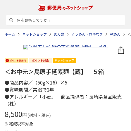
ホーム
ネットショップ
めん類
そうめん・ひやむぎ
乾めん
＜
＜お中元＞島原手延素麺【蔵】 ５箱
●商品内容／（50g×16）×5
●賞味期間／常温で2年
●アレルギー／「小麦」 商品提供者：長崎県食品販売
（株）
8,500
円
(送料・税込)
※軽減税率対象