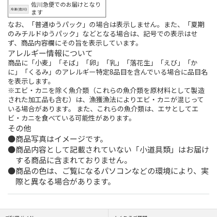
佐川急便でのお届けとなり
ます
なお、「普通ゆうパック」の場合は表示しません。また、「夏期
のみチルドゆうパック」などとなる場合は、記号での表示はせ
ず、商品内容欄にその旨を表示しています。
アレルギー情報について
商品に「小麦」「そば」「卵」「乳」「落花生」「えび」「か
に」「くるみ」のアレルギー特定8品目を含んでいる場合に品目名
を表示します。
※エビ・カニを除く魚介類（これらの魚介類を原材料として製造
された加工品も含む）は、漁獲漁法によりエビ・カニが混じって
いる場合があります。 また、これらの魚介類は、エサとしてエ
ビ・カニを食べている可能性があります。
その他
商品写真はイメージです。
商品内容として記載されていない「小道具類」はお届け
する商品に含まれておりません。
商品の色は、ご覧になるパソコンなどの環境により、実
際と異なる場合があります。