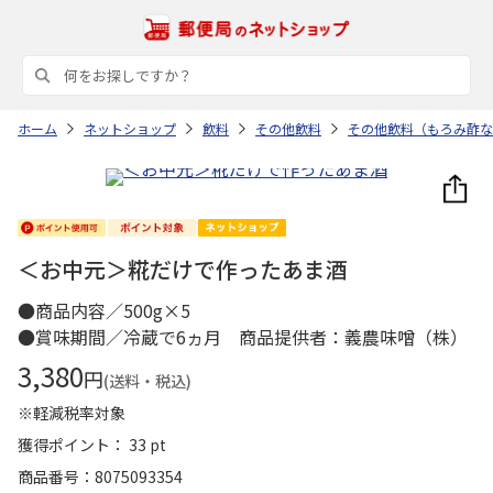
ホーム
ネットショップ
飲料
その他飲料
その他飲料（もろみ酢な
＜お中元＞糀だけで作ったあま酒
●商品内容／500g×5
●賞味期間／冷蔵で6ヵ月 商品提供者：義農味噌（株）
3,380
円
(送料・税込)
※軽減税率対象
獲得ポイント： 33 pt
商品番号
8075093354