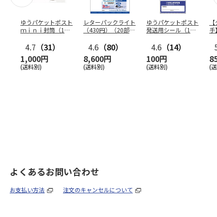
ゆうパケットポスト
レターパックライト
ゆうパケットポスト
【
ｍｉｎｉ封筒（1個
（430円）（20部セ
発送用シール（1個
手
（50枚）セット）
ット）
（20枚）セット）
ン
4.7
（31）
4.6
（80）
4.6
（14）
1,000円
8,600円
100円
8
(送料別)
(送料別)
(送料別)
(
よくあるお問い合わせ
お支払い方法
注文のキャンセルについて