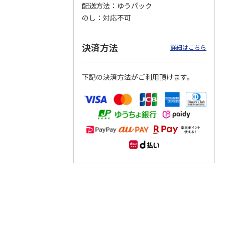
配送方法
ゆうパック
のし
対応不可
つぶら
【グリーティング切
【グリーティング切
【のり式】110円普
ーズ
手】ハッピーグリー
手】グリーティング
通切手・千鳥（1シ
ティング（110円）
（シンプル）（110
ート100枚）
決済方法
詳細はこちら
1）
5.0
（2）
円
4.8
…
（11）
4.6
（7）
1,100円
5,500円
11,000円
(送料別)
(送料別)
(送料別)
下記の決済方法がご利用頂けます。