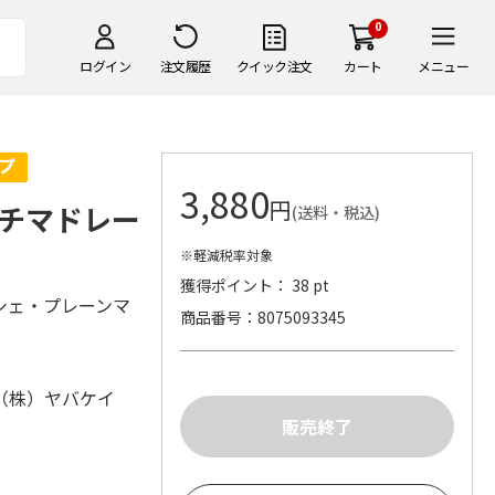
0
ログイン
注文履歴
クイック注文
カート
メニュー
3,880
円
チマドレー
(送料・税込)
※軽減税率対象
獲得ポイント： 38 pt
シェ・プレーンマ
商品番号
8075093345
（株）ヤバケイ