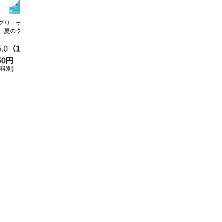
グリーティング切
【グリーティング切
レターパックプラス
＜お中元＞新
】夏のグリーティ
手】夏のグリーティ
（600円）（20部セ
なオールスタ
グ（85円）
ング（110円）
ット）
5.0
（10）
5.0
（17）
4.8
（24）
4.8
（19
50円
1,100円
12,000円
3,780円
送料別)
(送料別)
(送料別)
(送料・税込)