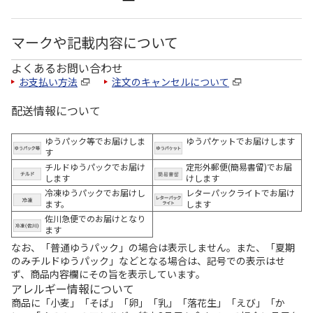
マークや記載内容について
よくあるお問い合わせ
お支払い方法
注文のキャンセルについて
配送情報について
ゆうパック等でお届けしま
ゆうパケットでお届けします
す
チルドゆうパックでお届け
定形外郵便(簡易書留)でお届
します
けします
冷凍ゆうパックでお届けし
レターパックライトでお届け
ます。
します
佐川急便でのお届けとなり
ます
なお、「普通ゆうパック」の場合は表示しません。また、「夏期
のみチルドゆうパック」などとなる場合は、記号での表示はせ
ず、商品内容欄にその旨を表示しています。
アレルギー情報について
商品に「小麦」「そば」「卵」「乳」「落花生」「えび」「か