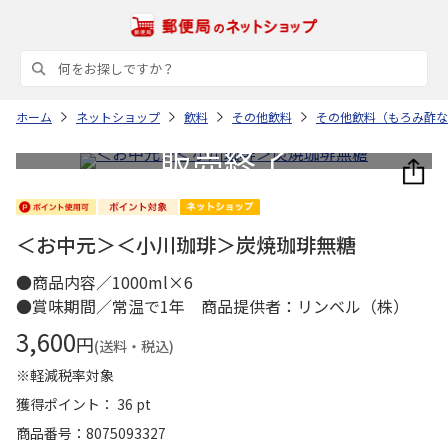
ホーム
ネットショップ
飲料
その他飲料
その他飲料（もろみ酢な
＜お中元＞＜小川珈琲＞炭焼珈琲無糖
●商品内容／1000ml×6
●賞味期間／常温で1年 商品提供者：リンベル（株）
3,600
円
(送料・税込)
※軽減税率対象
獲得ポイント： 36 pt
商品番号
8075093327