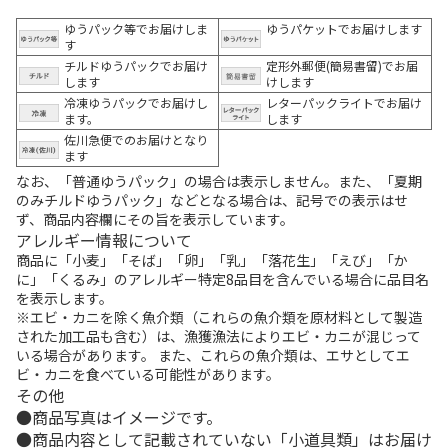
ゆうパック等でお届けしま
ゆうパケットでお届けします
す
チルドゆうパックでお届け
定形外郵便(簡易書留)でお届
します
けします
冷凍ゆうパックでお届けし
レターパックライトでお届け
ます。
します
佐川急便でのお届けとなり
ます
なお、「普通ゆうパック」の場合は表示しません。また、「夏期
のみチルドゆうパック」などとなる場合は、記号での表示はせ
ず、商品内容欄にその旨を表示しています。
アレルギー情報について
商品に「小麦」「そば」「卵」「乳」「落花生」「えび」「か
に」「くるみ」のアレルギー特定8品目を含んでいる場合に品目名
を表示します。
※エビ・カニを除く魚介類（これらの魚介類を原材料として製造
された加工品も含む）は、漁獲漁法によりエビ・カニが混じって
いる場合があります。 また、これらの魚介類は、エサとしてエ
ビ・カニを食べている可能性があります。
その他
商品写真はイメージです。
商品内容として記載されていない「小道具類」はお届け