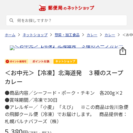
ホーム
ネットショップ
惣菜・加工食品
カレー
カレー
＜お中
＜お中元＞【冷凍】北海道発 ３種のスープ
カレー
●商品内容／シーフード・ポーク・チキン 各200g×2
●賞味期間／冷凍で30日
●アレルギー／「小麦」「えび」 ※この商品は佐川急便
の飛脚クール便（冷凍）でお届けします。 商品提供者：
札幌バルナバフーズ（株）
5,380
円