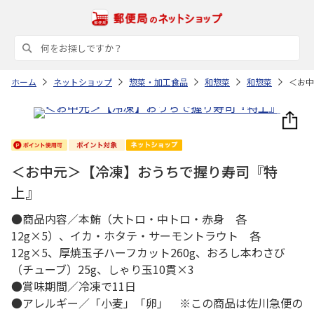
ホーム
ネットショップ
惣菜・加工食品
和惣菜
和惣菜
＜お中
＜お中元＞【冷凍】おうちで握り寿司『特
上』
●商品内容／本鮪（大トロ・中トロ・赤身 各
12g×5）、イカ・ホタテ・サーモントラウト 各
12g×5、厚焼玉子ハーフカット260g、おろし本わさび
（チューブ）25g、しゃり玉10貫×3
●賞味期間／冷凍で11日
●アレルギー／「小麦」「卵」 ※この商品は佐川急便の