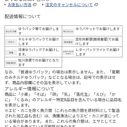
お支払い方法
注文のキャンセルについて
配送情報について
ゆうパック等でお届けしま
ゆうパケットでお届けします
す
チルドゆうパックでお届け
定形外郵便(簡易書留)でお届
します
けします
冷凍ゆうパックでお届けし
レターパックライトでお届け
ます。
します
佐川急便でのお届けとなり
ます
なお、「普通ゆうパック」の場合は表示しません。また、「夏期
のみチルドゆうパック」などとなる場合は、記号での表示はせ
ず、商品内容欄にその旨を表示しています。
アレルギー情報について
商品に「小麦」「そば」「卵」「乳」「落花生」「えび」「か
に」「くるみ」のアレルギー特定8品目を含んでいる場合に品目名
を表示します。
※エビ・カニを除く魚介類（これらの魚介類を原材料として製造
された加工品も含む）は、漁獲漁法によりエビ・カニが混じって
いる場合があります。 また、これらの魚介類は、エサとしてエ
ビ・カニを食べている可能性があります。