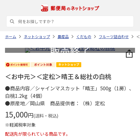
ホーム
ネットショップ
農産品
くだもの
フルーツ詰合わせ
＜
＜お中元＞＜定松＞晴王＆総社の白桃
●商品内容／シャインマスカット「晴王」500g（1房）、
白桃1.2kg（4個）
●原産地／岡山県 商品提供者：（株）定松
15,000
円
(送料・税込)
※軽減税率対象
配送先が限られている商品です。