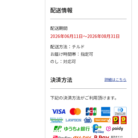
配送情報
つぶら
【グリーティング切
【グリーティング切
【のり式】110円普
ーズ
手】ハッピーグリー
手】グリーティング
通切手・千鳥（1シ
ティング（110円）
（シンプル）（110
ート100枚）
配送期間
1）
5.0
（2）
円
4.8
…
（11）
4.6
（7）
2026年06月11日～2026年08月31日
1,100円
5,500円
11,000円
(送料別)
(送料別)
(送料別)
配送方法
チルド
お届け時間帯
指定可
のし
対応可
決済方法
詳細はこちら
下記の決済方法がご利用頂けます。