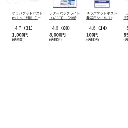
ゆうパケットポスト
レターパックライト
ゆうパケットポスト
【
ｍｉｎｉ封筒（1個
（430円）（20部セ
発送用シール（1個
手
（50枚）セット）
ット）
（20枚）セット）
ン
4.7
（31）
4.6
（80）
4.6
（14）
1,000円
8,600円
100円
8
(送料別)
(送料別)
(送料別)
(