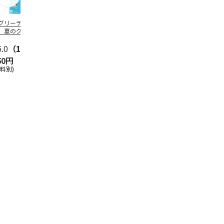
グリーティング切
【グリーティング切
レターパックプラス
＜お中元＞新
】夏のグリーティ
手】夏のグリーティ
（600円）（20部セ
なオールスタ
グ（85円）
ング（110円）
ット）
5.0
（10）
5.0
（17）
4.8
（24）
4.8
（19
50円
1,100円
12,000円
3,780円
送料別)
(送料別)
(送料別)
(送料・税込)