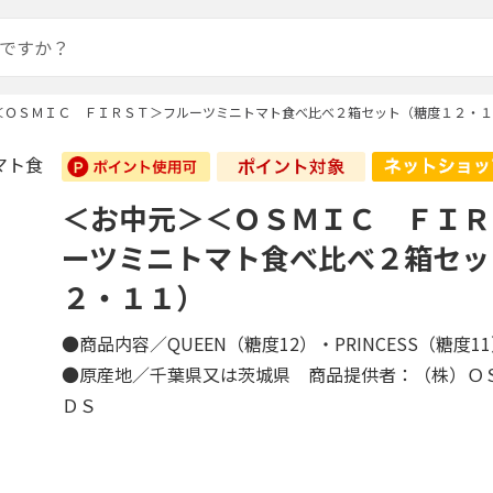
＜ＯＳＭＩＣ ＦＩＲＳＴ＞フルーツミニトマト食べ比べ２箱セット（糖度１２・１
＜お中元＞＜ＯＳＭＩＣ ＦＩＲ
ーツミニトマト食べ比べ２箱セッ
２・１１）
●商品内容／QUEEN（糖度12）・PRINCESS（糖度1
●原産地／千葉県又は茨城県 商品提供者：（株）Ｏ
ＤＳ