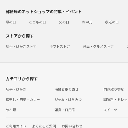
郵便局のネットショップの特集・イベント
母の日
こどもの日
父の日
お中元
敬老の日
ストアから探す
切手・はがきストア
ギフトストア
食品・グルメストア
カテゴリから探す
切手・はがき
海鮮お取り寄せ
肉お取り寄せ
梅干し・惣菜・カレー
ジャム・はちみつ
調味料・ドレッ
めん類
雑貨・日用品
スイーツ
ご利用ガイド
よくあるご質問
お問い合わせ