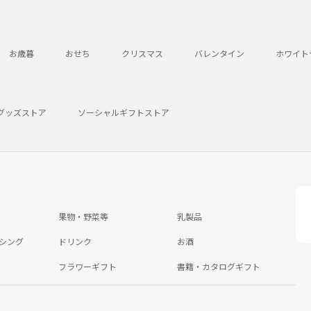
お歳暮
おせち
クリスマス
バレンタイン
ホワイト
グッズストア
ソーシャルギフトストア
果物・野菜等
乳製品
シング
ドリンク
お酒
フラワーギフト
書籍・カタログギフト