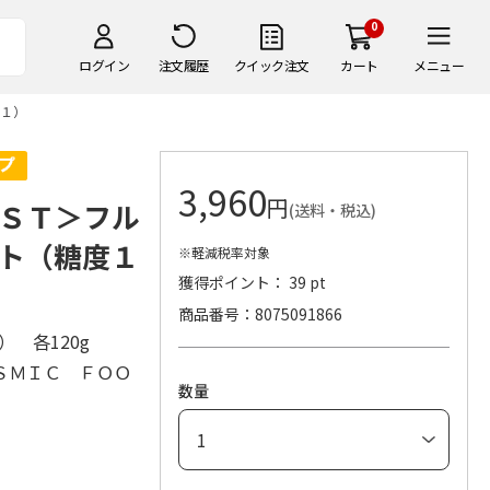
0
ログイン
注文履歴
クイック注文
カート
メニュー
１）
3,960
円
ＳＴ＞フル
(送料・税込)
ト（糖度１
※軽減税率対象
獲得ポイント： 39 pt
商品番号
8075091866
1） 各120g
ＳＭＩＣ ＦＯＯ
数量