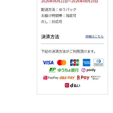
2026年06月21日～2026年08月10日
配送方法
ゆうパック
つぶら
【グリーティング切
【グリーティング切
【のり式】110円普
お届け時間帯
指定可
ーズ
手】ハッピーグリー
手】グリーティング
通切手・千鳥（1シ
ティング（110円）
（シンプル）（110
ート100枚）
のし
対応可
1）
5.0
（2）
円
4.8
…
（11）
4.6
（7）
1,100円
5,500円
11,000円
(送料別)
(送料別)
(送料別)
決済方法
詳細はこちら
下記の決済方法がご利用頂けます。