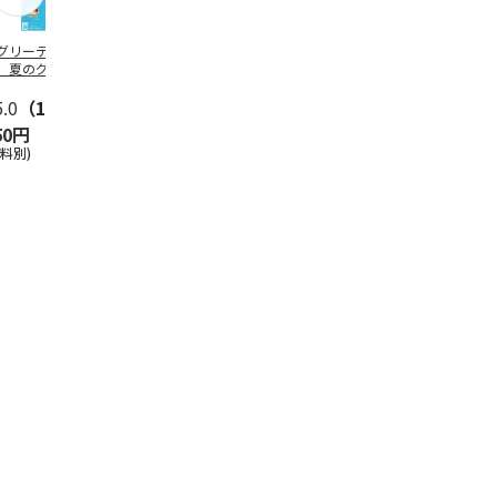
グリーティング切
【グリーティング切
レターパックプラス
＜お中元＞新
】夏のグリーティ
手】夏のグリーティ
（600円）（20部セ
なオールスタ
グ（85円）
ング（110円）
ット）
5.0
（10）
5.0
（17）
4.8
（24）
4.8
（19
50円
1,100円
12,000円
3,780円
送料別)
(送料別)
(送料別)
(送料・税込)