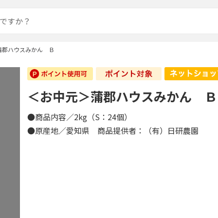
蒲郡ハウスみかん Ｂ
＜お中元＞蒲郡ハウスみかん Ｂ
●商品内容／2kg（S：24個）
●原産地／愛知県 商品提供者：（有）日研農園