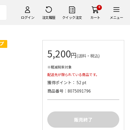
0
ログイン
注文履歴
クイック注文
カート
メニュー
5,200
円
(送料・税込)
※軽減税率対象
配送先が限られている商品です。
獲得ポイント： 52 pt
商品番号
8075091796