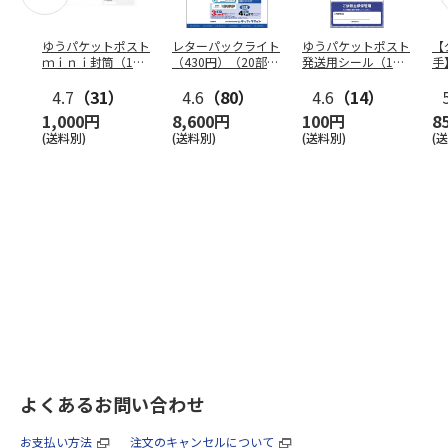
ゆうパケットポスト
レターパックライト
ゆうパケットポスト
【
ｍｉｎｉ封筒（1個
（430円）（20部セ
発送用シール（1個
手
（50枚）セット）
ット）
（20枚）セット）
ン
4.7
（31）
4.6
（80）
4.6
（14）
1,000円
8,600円
100円
8
(送料別)
(送料別)
(送料別)
(
よくあるお問い合わせ
お支払い方法
注文のキャンセルについて