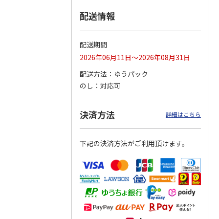
配送情報
つぶら
【グリーティング切
【グリーティング切
【のり式】110円普
ーズ
手】ハッピーグリー
手】グリーティング
通切手・千鳥（1シ
ティング（110円）
（シンプル）（110
ート100枚）
配送期間
1）
5.0
（2）
円
4.8
…
（11）
4.6
（7）
2026年06月11日～2026年08月31日
1,100円
5,500円
11,000円
(送料別)
(送料別)
(送料別)
配送方法
ゆうパック
のし
対応可
決済方法
詳細はこちら
下記の決済方法がご利用頂けます。