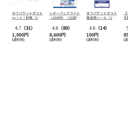
ゆうパケットポスト
レターパックライト
ゆうパケットポスト
【
ｍｉｎｉ封筒（1個
（430円）（20部セ
発送用シール（1個
手
（50枚）セット）
ット）
（20枚）セット）
ン
4.7
（31）
4.6
（80）
4.6
（14）
1,000円
8,600円
100円
8
(送料別)
(送料別)
(送料別)
(