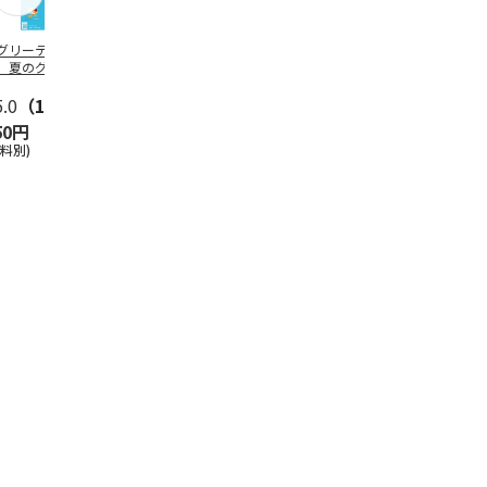
グリーティング切
【グリーティング切
レターパックプラス
＜お中元＞新
】夏のグリーティ
手】夏のグリーティ
（600円）（20部セ
なオールスタ
グ（85円）
ング（110円）
ット）
5.0
（10）
5.0
（17）
4.8
（24）
4.8
（19
50円
1,100円
12,000円
3,780円
送料別)
(送料別)
(送料別)
(送料・税込)