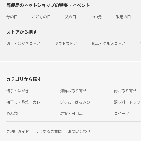
郵便局のネットショップの特集・イベント
母の日
こどもの日
父の日
お中元
敬老の日
ストアから探す
切手・はがきストア
ギフトストア
食品・グルメストア
カテゴリから探す
切手・はがき
海鮮お取り寄せ
肉お取り寄せ
梅干し・惣菜・カレー
ジャム・はちみつ
調味料・ドレッ
めん類
雑貨・日用品
スイーツ
ご利用ガイド
よくあるご質問
お問い合わせ