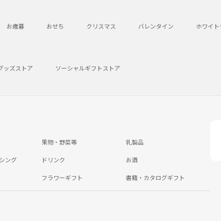
お歳暮
おせち
クリスマス
バレンタイン
ホワイト
グッズストア
ソーシャルギフトストア
果物・野菜等
乳製品
シング
ドリンク
お酒
フラワーギフト
書籍・カタログギフト