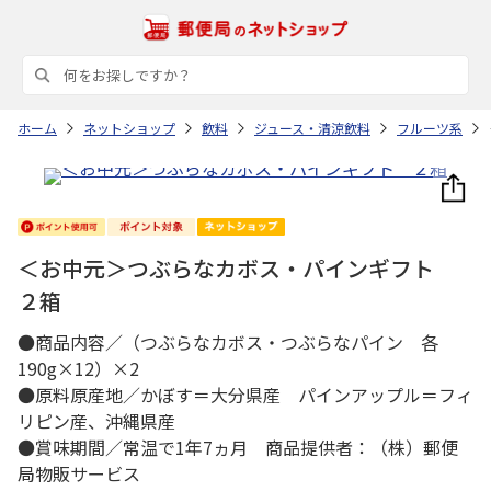
ホーム
ネットショップ
飲料
ジュース・清涼飲料
フルーツ系
＜お中元＞つぶらなカボス・パインギフト
２箱
●商品内容／（つぶらなカボス・つぶらなパイン 各
190g×12）×2
●原料原産地／かぼす＝大分県産 パインアップル＝フィ
リピン産、沖縄県産
●賞味期間／常温で1年7ヵ月 商品提供者：（株）郵便
局物販サービス