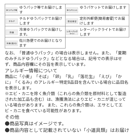
ゆうパック等でお届けしま
ゆうパケットでお届けします
す
チルドゆうパックでお届け
定形外郵便(簡易書留)でお届
します
けします
冷凍ゆうパックでお届けし
レターパックライトでお届け
ます。
します
佐川急便でのお届けとなり
ます
なお、「普通ゆうパック」の場合は表示しません。また、「夏期
のみチルドゆうパック」などとなる場合は、記号での表示はせ
ず、商品内容欄にその旨を表示しています。
アレルギー情報について
商品に「小麦」「そば」「卵」「乳」「落花生」「えび」「か
に」「くるみ」のアレルギー特定8品目を含んでいる場合に品目名
を表示します。
※エビ・カニを除く魚介類（これらの魚介類を原材料として製造
された加工品も含む）は、漁獲漁法によりエビ・カニが混じって
いる場合があります。 また、これらの魚介類は、エサとしてエ
ビ・カニを食べている可能性があります。
その他
商品写真はイメージです。
商品内容として記載されていない「小道具類」はお届け