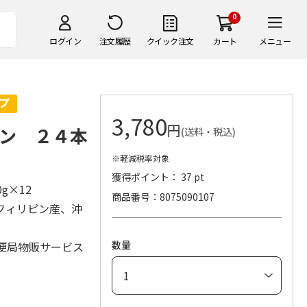
0
ログイン
注文履歴
クイック注文
カート
メニュー
3,780
円
ン ２４本
(送料・税込)
※軽減税率対象
獲得ポイント： 37 pt
0g×12
商品番号
8075090107
フィリピン産、沖
数量
便局物販サービス