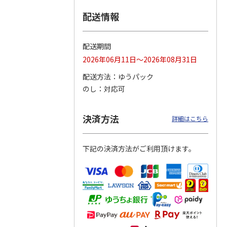
配送情報
つぶら
【グリーティング切
【グリーティング切
【のり式】110円普
ーズ
手】ハッピーグリー
手】グリーティング
通切手・千鳥（1シ
ティング（110円）
（シンプル）（110
ート100枚）
配送期間
1）
5.0
（2）
円
4.8
…
（11）
4.6
（7）
2026年06月11日～2026年08月31日
1,100円
5,500円
11,000円
(送料別)
(送料別)
(送料別)
配送方法
ゆうパック
のし
対応可
決済方法
詳細はこちら
下記の決済方法がご利用頂けます。