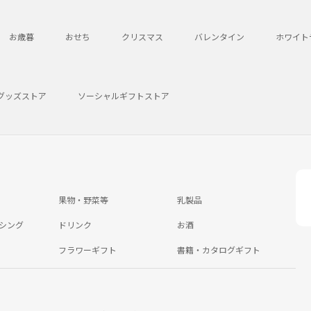
お歳暮
おせち
クリスマス
バレンタイン
ホワイト
グッズストア
ソーシャルギフトストア
果物・野菜等
乳製品
シング
ドリンク
お酒
フラワーギフト
書籍・カタログギフト