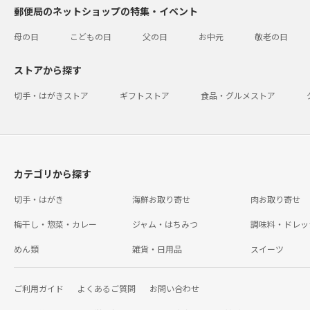
郵便局のネットショップの特集・イベント
母の日
こどもの日
父の日
お中元
敬老の日
ストアから探す
切手・はがきストア
ギフトストア
食品・グルメストア
カテゴリから探す
切手・はがき
海鮮お取り寄せ
肉お取り寄せ
梅干し・惣菜・カレー
ジャム・はちみつ
調味料・ドレッ
めん類
雑貨・日用品
スイーツ
ご利用ガイド
よくあるご質問
お問い合わせ