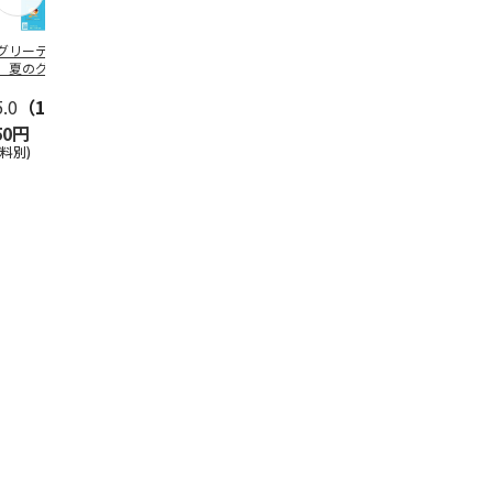
グリーティング切
【グリーティング切
レターパックプラス
＜お中元＞新
】夏のグリーティ
手】夏のグリーティ
（600円）（20部セ
なオールスタ
グ（85円）
ング（110円）
ット）
5.0
（10）
5.0
（17）
4.8
（24）
4.8
（19
50円
1,100円
12,000円
3,780円
送料別)
(送料別)
(送料別)
(送料・税込)