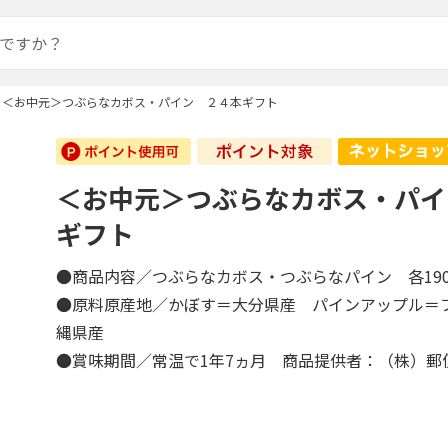
＜お中元＞つぶらなカボス・パイン ２４本ギフト
＜お中元＞つぶらなカボス・パイ
ギフト
●商品内容／つぶらなカボス・つぶらなパイン 各19
●原料原産地／かぼす＝大分県産 パインアップル＝
縄県産
●賞味期間／常温で1年7ヵ月 商品提供者：（株）郵