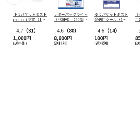
ゆうパケットポスト
レターパックライト
ゆうパケットポスト
【
ｍｉｎｉ封筒（1個
（430円）（20部セ
発送用シール（1個
手
（50枚）セット）
ット）
（20枚）セット）
ン
4.7
（31）
4.6
（80）
4.6
（14）
1,000円
8,600円
100円
8
(送料別)
(送料別)
(送料別)
(